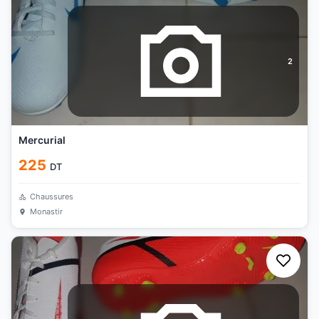
2
Mercurial
225
DT
Chaussures
Monastir