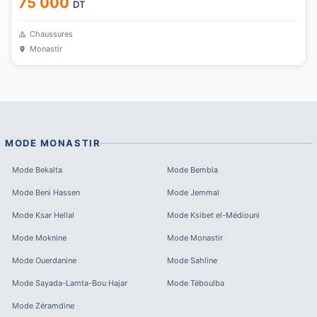
75 000
DT
Chaussures
Monastir
MODE
MONASTIR
Mode
Bekalta
Mode
Bembla
Mode
Beni Hassen
Mode
Jemmal
Mode
Ksar Hellal
Mode
Ksibet el-Médiouni
Mode
Moknine
Mode
Monastir
Mode
Ouerdanine
Mode
Sahline
Mode
Sayada-Lamta-Bou Hajar
Mode
Téboulba
Mode
Zéramdine