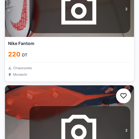
2
Nike Fantom
220
DT
Chaussures
Monastir
2