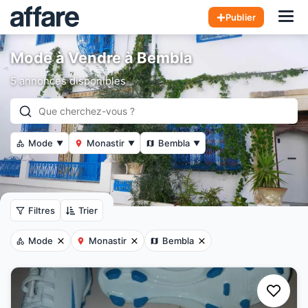
Hom
Publier
Mode à Vendre à Bembla
5 annonces disponibles
Mode
Monastir
Bembla
▼
▼
▼
Filtres
Trier
Mode
Monastir
Bembla