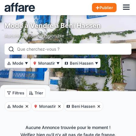
Hom
Publier
Mode à Vendre à Beni Hassen
Aucune annonce disponible
Mode
Monastir
Beni Hassen
▼
▼
▼
Filtres
Trier
Mode
Monastir
Beni Hassen
Aucune Annonce trouvée pour le moment !
Vérifiez bien qu'il n'y ait pas de faute de frappe.