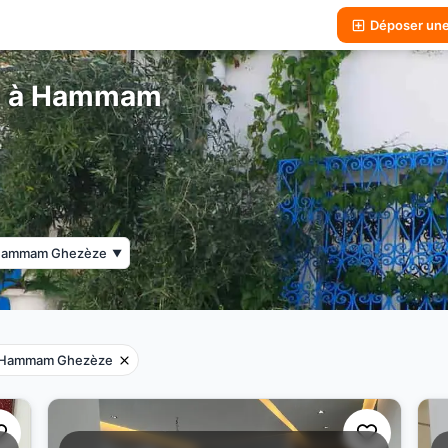
Déposer un
e à Hammam
ammam Ghezèze
▼
Hammam Ghezèze