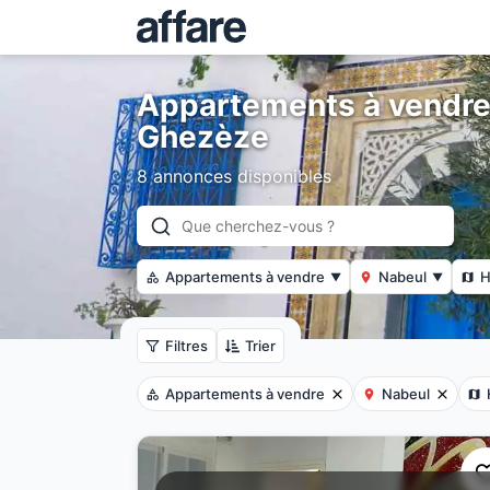
Appartements à vendr
Ghezèze
8 annonces disponibles
Appartements à vendre
Nabeul
H
▼
▼
Filtres
Trier
Appartements à vendre
Nabeul