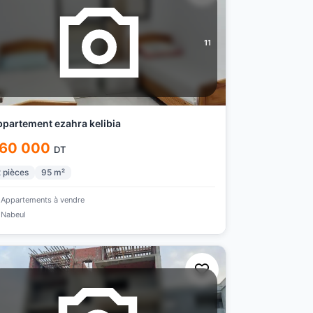
11
partement ezahra kelibia
60 000
DT
2
pièces
95
m²
Appartements à vendre
Nabeul