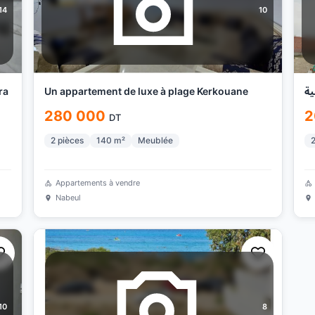
14
10
ra
Un appartement de luxe à plage Kerkouane
280 000
2
DT
2
pièces
140
m²
Meublée
Appartements à vendre
Nabeul
10
8