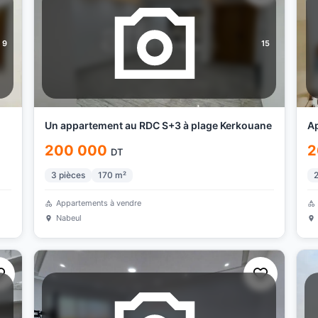
9
15
Un appartement au RDC S+3 à plage Kerkouane
Ap
200 000
2
DT
3
pièces
170
m²
Appartements à vendre
Nabeul