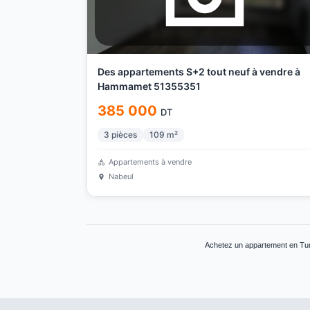
Des appartements S+2 tout neuf à vendre à
Hammamet 51355351
385 000
DT
3
pièces
109
m²
Appartements à vendre
Nabeul
Achetez un appartement en Tuni