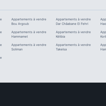
re
Appartements à vendre
Appartements à vendre
App
Bou Argoub
Dar Châabane El Fehri
Hao
re
Appartements à vendre
Appartements à vendre
App
Hammamet
Kélibia
Kor
re
Appartements à vendre
Appartements à vendre
App
Soliman
Takelsa
Ham
re