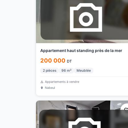
Appartement haut standing près de la mer
200 000
DT
2
pièces
96
m²
Meublée
Appartements à vendre
Nabeul