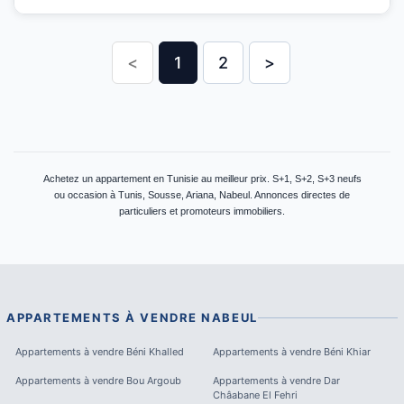
<
1
2
>
Achetez un appartement en Tunisie au meilleur prix. S+1, S+2, S+3 neufs
ou occasion à Tunis, Sousse, Ariana, Nabeul. Annonces directes de
particuliers et promoteurs immobiliers.
APPARTEMENTS À VENDRE
NABEUL
Appartements à vendre
Béni Khalled
Appartements à vendre
Béni Khiar
Appartements à vendre
Bou Argoub
Appartements à vendre
Dar
Châabane El Fehri