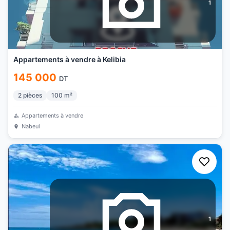
1
Appartements à vendre à Kelibia
145 000
DT
2
pièces
100
m²
Appartements à vendre
Nabeul
1