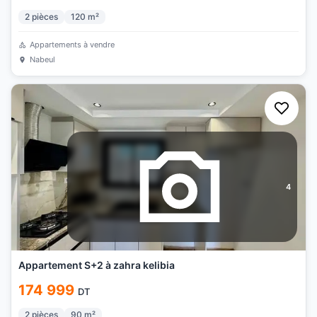
2
pièces
120
m²
Appartements à vendre
Nabeul
4
Appartement S+2 à zahra kelibia
174 999
DT
2
pièces
90
m²