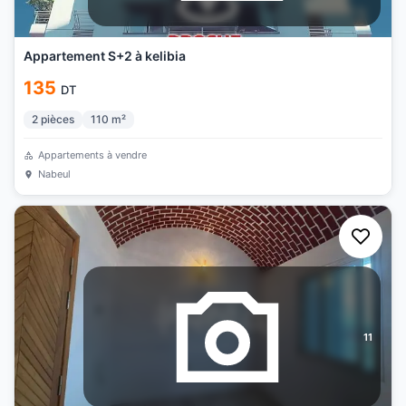
Appartement S+2 à kelibia
135
DT
2
pièces
110
m²
Appartements à vendre
Nabeul
11