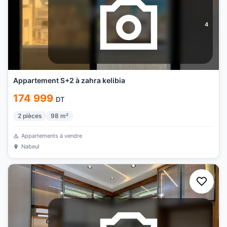
4
Appartement S+2 à zahra kelibia
174 999
DT
2
pièces
98
m²
Appartements à vendre
Nabeul