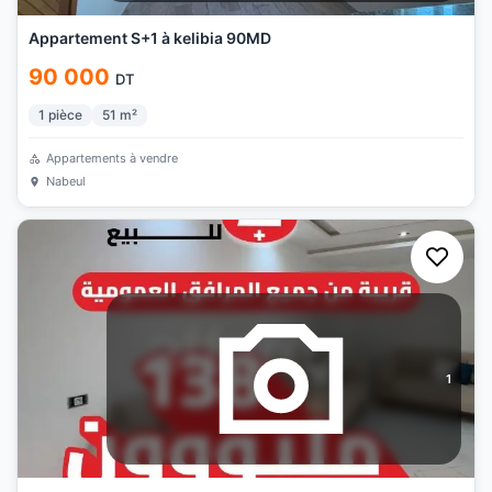
Appartement S+1 à kelibia 90MD
90 000
DT
1
pièce
51
m²
Appartements à vendre
Nabeul
1