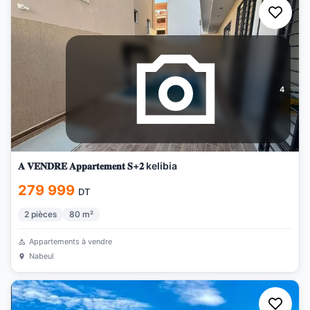
4
𝐀 𝐕𝐄𝐍𝐃𝐑𝐄 𝐀𝐩𝐩𝐚𝐫𝐭𝐞𝐦𝐞𝐧𝐭 𝐒+𝟐 kelibia
279 999
DT
2
pièces
80
m²
Appartements à vendre
Nabeul