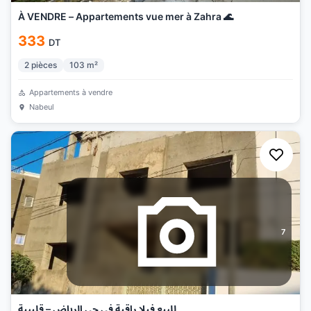
À VENDRE – Appartements vue mer à Zahra 🌊
333
DT
2
pièces
103
m²
Appartements à vendre
Nabeul
7
للبيع فيلا راقية في حي الرياض – قليبية