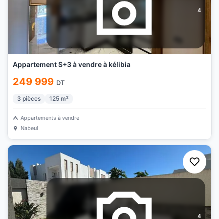
4
Appartement S+3 à vendre à kélibia
249 999
DT
3
pièces
125
m²
Appartements à vendre
Nabeul
4