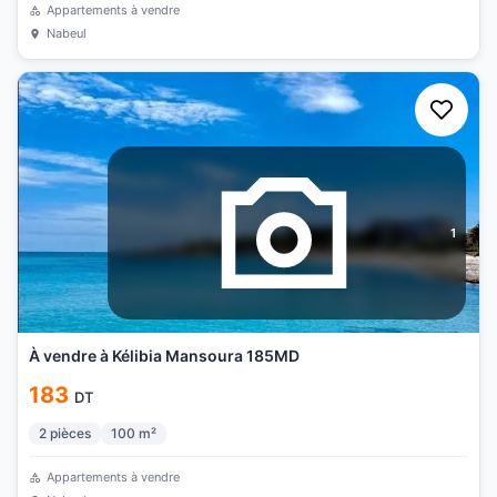
Appartements à vendre
Nabeul
1
À vendre à Kélibia Mansoura 185MD
183
DT
2
pièces
100
m²
Appartements à vendre