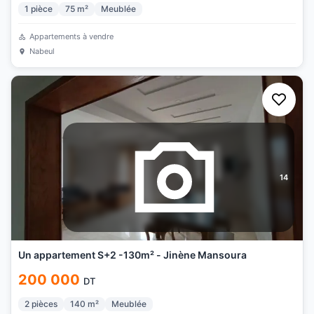
1
pièce
75
m²
Meublée
Appartements à vendre
Nabeul
14
Un appartement S+2 -130m² - Jinène Mansoura
200 000
DT
2
pièces
140
m²
Meublée