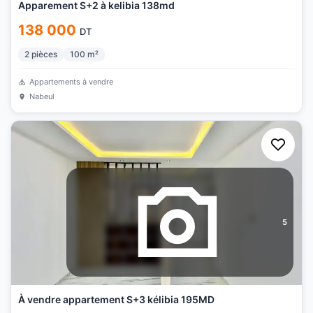
Apparement S+2 à kelibia 138md
138 000
DT
2
pièces
100
m²
Appartements à vendre
Nabeul
5
À vendre appartement S+3 kélibia 195MD