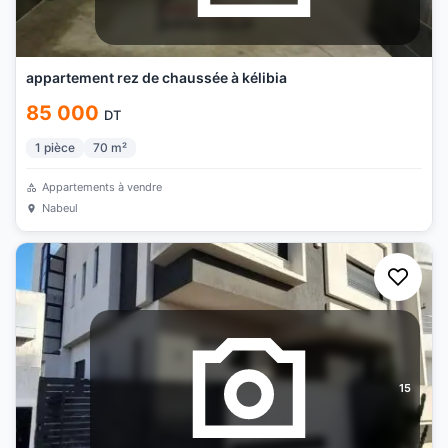
appartement rez de chaussée à kélibia
85 000
DT
1
pièce
70
m²
Appartements à vendre
Nabeul
15