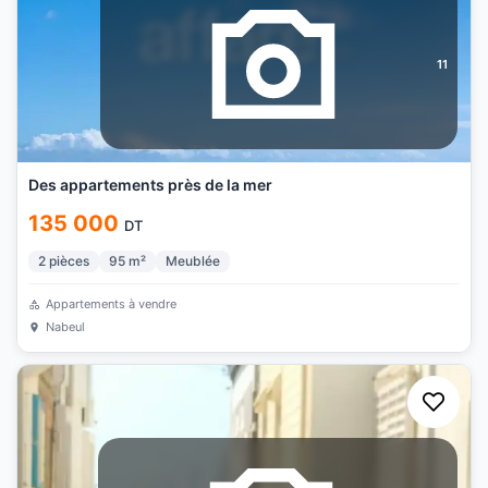
11
Des appartements près de la mer
135 000
DT
2
pièces
95
m²
Meublée
Appartements à vendre
Nabeul