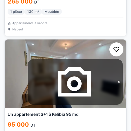
265 000
DT
1
pièce
130
m²
Meublée
Appartements à vendre
Nabeul
9
Un appartement S+1 à Kelibia 95 md
95 000
DT