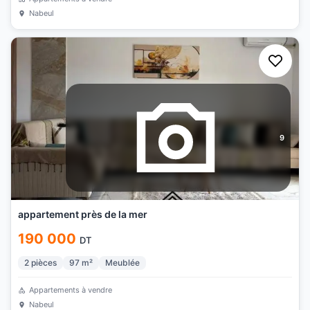
Nabeul
9
appartement près de la mer
190 000
DT
2
pièces
97
m²
Meublée
Appartements à vendre
Nabeul