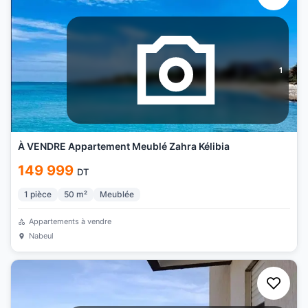
1
À VENDRE Appartement Meublé Zahra Kélibia
149 999
DT
1
pièce
50
m²
Meublée
Appartements à vendre
Nabeul