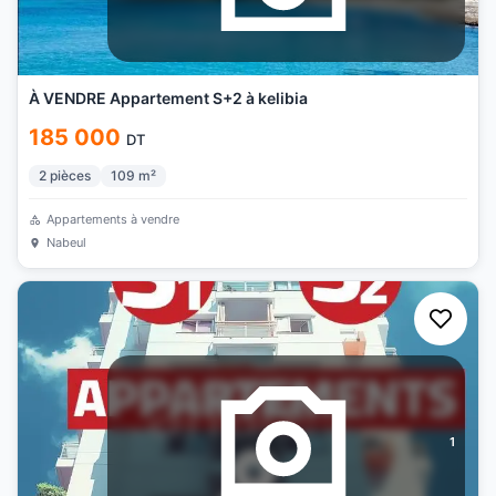
À VENDRE Appartement S+2 à kelibia
185 000
DT
2
pièces
109
m²
Appartements à vendre
Nabeul
1