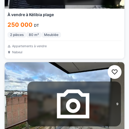
À vendre à Kélibia plage
250 000
DT
2
pièces
80
m²
Meublée
Appartements à vendre
Nabeul
9