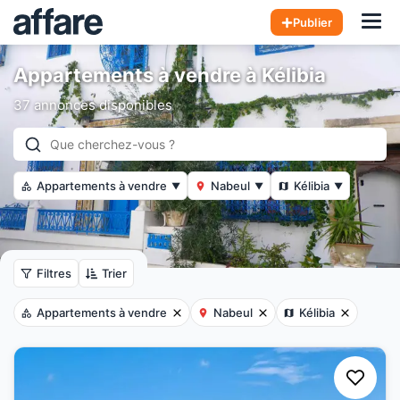
Hom
Publier
Appartements à vendre à Kélibia
37 annonces disponibles
Appartements à vendre
Nabeul
Kélibia
▼
▼
▼
Filtres
Trier
Appartements à vendre
Nabeul
Kélibia