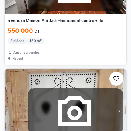
a vendre Maison Anitta à Hammamet centre ville
550 000
DT
3
pièces
160
m²
Maisons à vendre
Nabeul
7