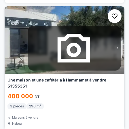
1
Une maison et une cafétéria à Hammamet à vendre
51355351
400 000
DT
3
pièces
290
m²
Maisons à vendre
Nabeul