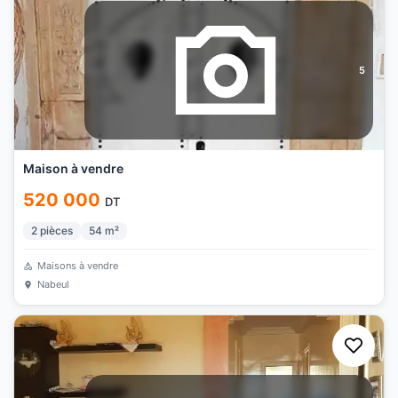
5
Maison à vendre
520 000
DT
2
pièces
54
m²
Maisons à vendre
Nabeul