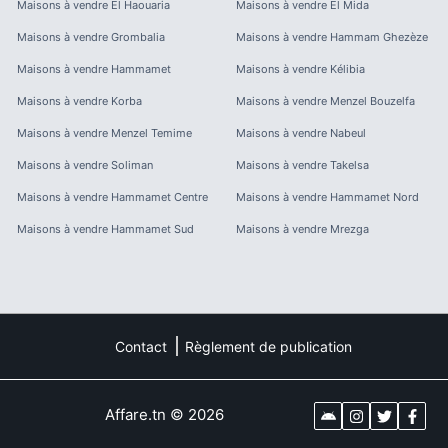
Maisons à vendre
El Haouaria
Maisons à vendre
El Mida
Maisons à vendre
Grombalia
Maisons à vendre
Hammam Ghezèze
Maisons à vendre
Hammamet
Maisons à vendre
Kélibia
Maisons à vendre
Korba
Maisons à vendre
Menzel Bouzelfa
Maisons à vendre
Menzel Temime
Maisons à vendre
Nabeul
Maisons à vendre
Soliman
Maisons à vendre
Takelsa
Maisons à vendre
Hammamet Centre
Maisons à vendre
Hammamet Nord
Maisons à vendre
Hammamet Sud
Maisons à vendre
Mrezga
Contact
Règlement de publication
Affare.tn
©
2026