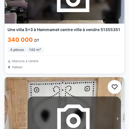
Une villa S+3 à Hammamet centre ville à vendre 51355351
340 000
DT
4
pièces
140
m²
Maisons à vendre
Nabeul
7