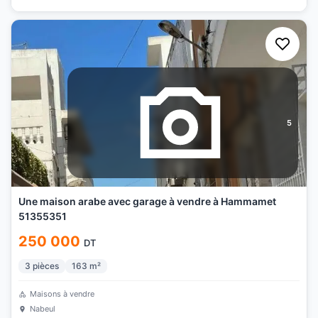
5
Une maison arabe avec garage à vendre à Hammamet
51355351
250 000
DT
3
pièces
163
m²
Maisons à vendre
Nabeul