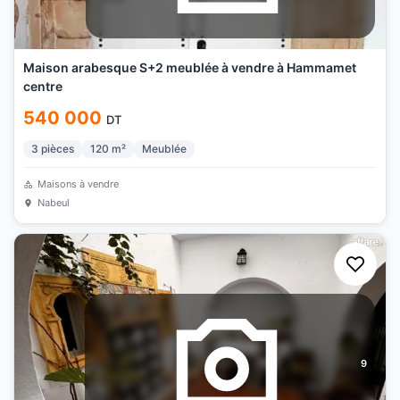
Maison arabesque S+2 meublée à vendre à Hammamet
centre
540 000
DT
3
pièces
120
m²
Meublée
Maisons à vendre
Nabeul
9