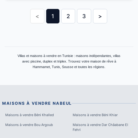
<
1
2
3
>
Villas et maisons à vendre en Tunisie : maisons indépendantes, villas
avec piscine, duplex et triplex. Trouvez votre maison de rêve à
Hammamet, Tunis, Sousse et toutes les régions.
MAISONS À VENDRE
NABEUL
Maisons à vendre
Béni Khalled
Maisons à vendre
Béni Khiar
Maisons à vendre
Bou Argoub
Maisons à vendre
Dar Châabane El
Fehri