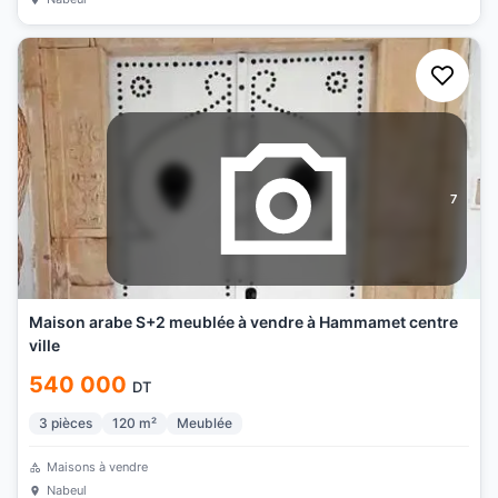
7
Maison arabe S+2 meublée à vendre à Hammamet centre
ville
540 000
DT
3
pièces
120
m²
Meublée
Maisons à vendre
Nabeul