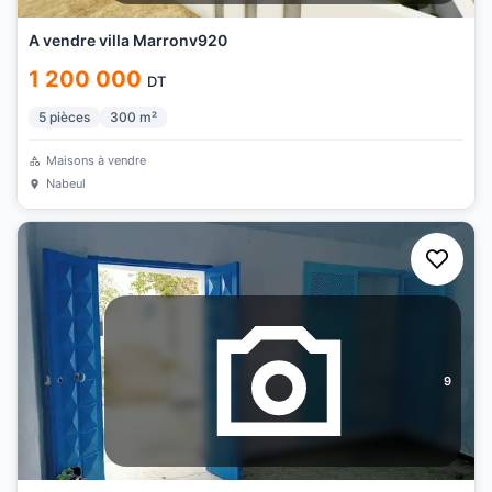
A vendre villa Marronv920
1 200 000
DT
5
pièces
300
m²
Maisons à vendre
Nabeul
9