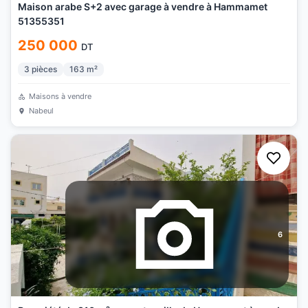
Maison arabe S+2 avec garage à vendre à Hammamet
51355351
250 000
DT
3
pièces
163
m²
Maisons à vendre
Nabeul
6