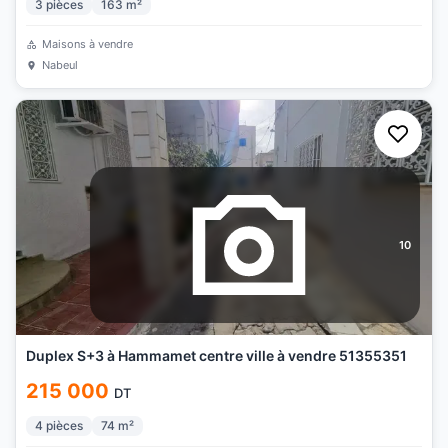
3
pièces
163
m²
Maisons à vendre
Nabeul
10
Duplex S+3 à Hammamet centre ville à vendre 51355351
215 000
DT
4
pièces
74
m²