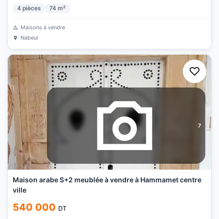
4
pièces
74
m²
Maisons à vendre
Nabeul
7
Maison arabe S+2 meublée à vendre à Hammamet centre
ville
540 000
DT