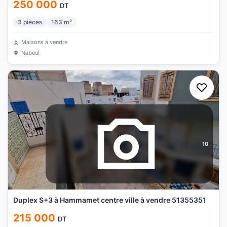
250 000
DT
3
pièces
163
m²
Maisons à vendre
Nabeul
10
Duplex S+3 à Hammamet centre ville à vendre 51355351
215 000
DT