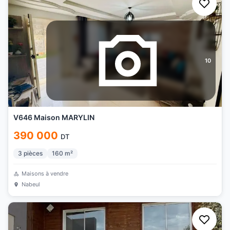
10
V646 Maison MARYLIN
390 000
DT
3
pièces
160
m²
Maisons à vendre
Nabeul