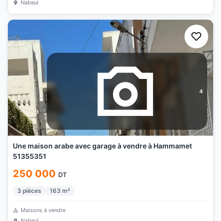
Nabeul
4
Une maison arabe avec garage à vendre à Hammamet
51355351
250 000
DT
3
pièces
163
m²
Maisons à vendre
Nabeul