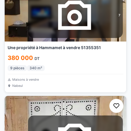
7
Une propriété à Hammamet à vendre 51355351
380 000
DT
9
pièces
340
m²
Maisons à vendre
Nabeul