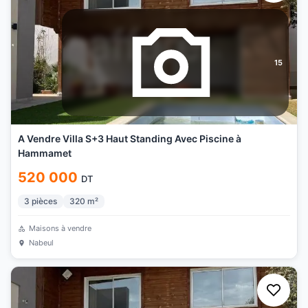
15
A Vendre Villa S+3 Haut Standing Avec Piscine à
Hammamet
520 000
DT
3
pièces
320
m²
Maisons à vendre
Nabeul