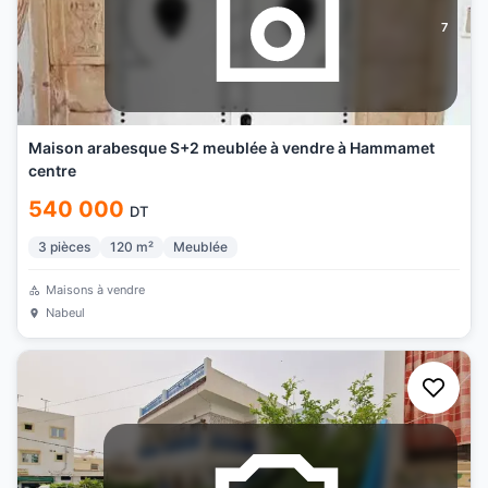
7
Maison arabesque S+2 meublée à vendre à Hammamet
centre
540 000
DT
3
pièces
120
m²
Meublée
Maisons à vendre
Nabeul