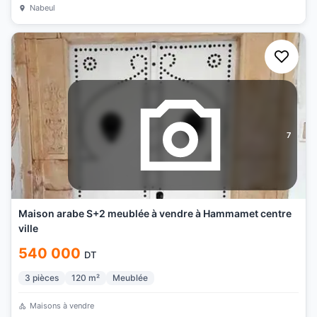
Nabeul
7
Maison arabe S+2 meublée à vendre à Hammamet centre
ville
540 000
DT
3
pièces
120
m²
Meublée
Maisons à vendre