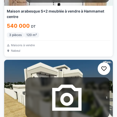
Maison arabesque S+2 meublée à vendre à Hammamet
centre
540 000
DT
3
pièces
120
m²
Maisons à vendre
Nabeul
1