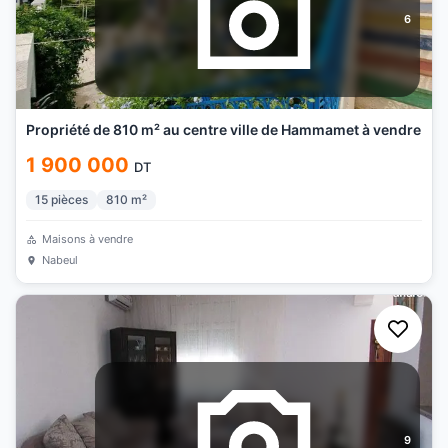
6
Propriété de 810 m² au centre ville de Hammamet à vendre
1 900 000
DT
15
pièces
810
m²
Maisons à vendre
Nabeul
9