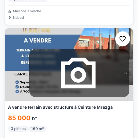
Maisons à vendre
Nabeul
6
A vendre terrain avec structure à Ceinture Mrezga
85 000
DT
3
pièces
160
m²