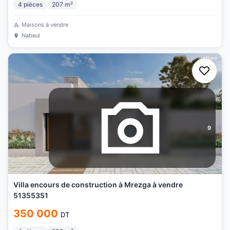
4
pièces
207
m²
Maisons à vendre
Nabeul
9
Villa encours de construction à Mrezga à vendre
51355351
350 000
DT