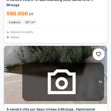
Mrezga
590 000
DT
3
pièces
207
m²
Maisons à vendre
Nabeul
14
A vendre villa sur deux niveau à Mrezga , Hammamet