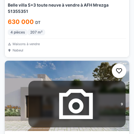
Belle villa S+3 toute neuve à vendre à AFH Mrezga
51355351
630 000
DT
4
pièces
207
m²
Maisons à vendre
Nabeul
9