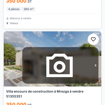
350 000
DT
4
pièces
280
m²
Maisons à vendre
Nabeul
9
Villa encours de construction à Mrezga à vendre
51355351
350 000