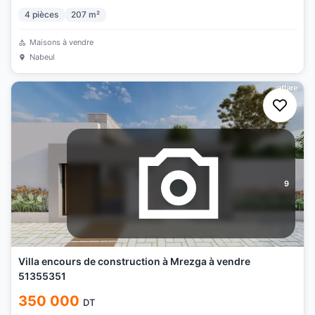
4
pièces
207
m²
Maisons à vendre
Nabeul
9
Villa encours de construction à Mrezga à vendre
51355351
350 000
DT