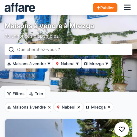
Hom
Publier
Maisons à vendre à Mrezga
78 annonces disponibles
Maisons à vendre
Nabeul
Mrezga
▼
▼
▼
Filtres
Trier
Maisons à vendre
Nabeul
Mrezga