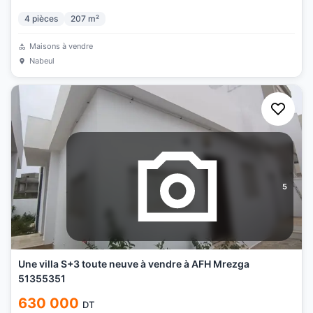
4
pièces
207
m²
Maisons à vendre
Nabeul
5
Une villa S+3 toute neuve à vendre à AFH Mrezga
51355351
630 000
DT