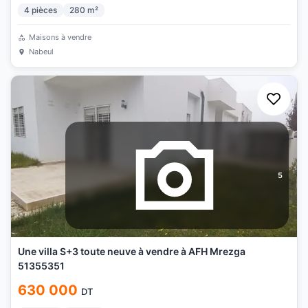
4
pièces
280
m²
Maisons à vendre
Nabeul
5
Une villa S+3 toute neuve à vendre à AFH Mrezga
51355351
630 000
DT