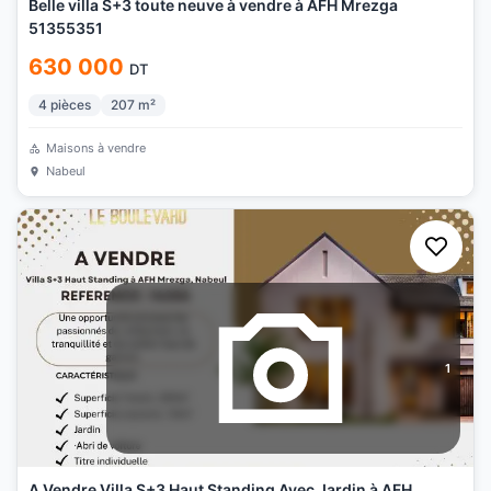
Belle villa S+3 toute neuve à vendre à AFH Mrezga
51355351
630 000
DT
4
pièces
207
m²
Maisons à vendre
Nabeul
1
A Vendre Villa S+3 Haut Standing Avec Jardin à AFH