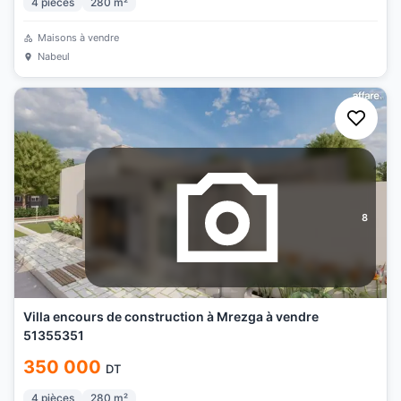
4
pièces
280
m²
Maisons à vendre
Nabeul
8
Villa encours de construction à Mrezga à vendre
51355351
350 000
DT
4
pièces
280
m²