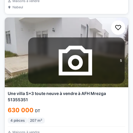
Maisons à vendre
Nabeul
5
Une villa S+3 toute neuve à vendre à AFH Mrezga
51355351
630 000
DT
4
pièces
207
m²
Maisons à vendre