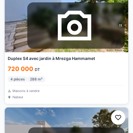
11
Duplex S4 avec jardin à Mrezga Hammamet
720 000
DT
4
pièces
288
m²
Maisons à vendre
Nabeul