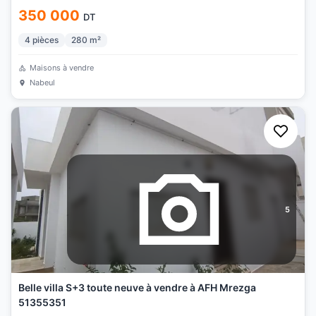
350 000
DT
4
pièces
280
m²
Maisons à vendre
Nabeul
5
Belle villa S+3 toute neuve à vendre à AFH Mrezga
51355351