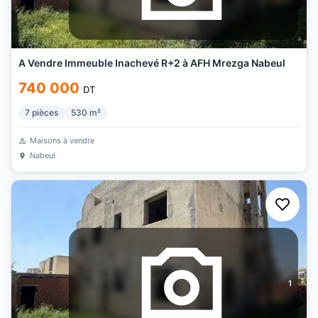
A Vendre Immeuble Inachevé R+2 à AFH Mrezga Nabeul
740 000
DT
7
pièces
530
m²
Maisons à vendre
Nabeul
1