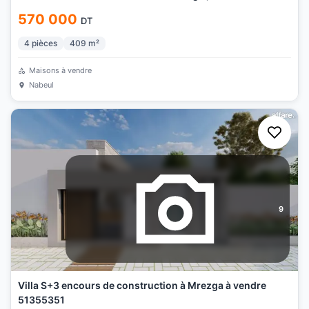
570 000
DT
4
pièces
409
m²
Maisons à vendre
Nabeul
9
Villa S+3 encours de construction à Mrezga à vendre
51355351