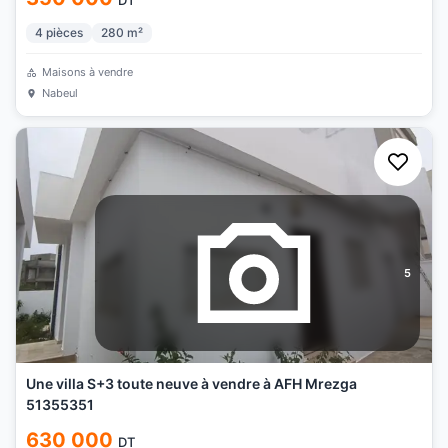
DT
4
pièces
280
m²
Maisons à vendre
Nabeul
5
Une villa S+3 toute neuve à vendre à AFH Mrezga
51355351
630 000
DT