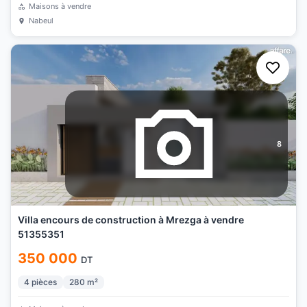
Maisons à vendre
Nabeul
8
Villa encours de construction à Mrezga à vendre
51355351
350 000
DT
4
pièces
280
m²