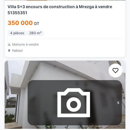
Villa S+3 encours de construction à Mrezga à vendre
51355351
350 000
DT
4
pièces
280
m²
Maisons à vendre
Nabeul
5