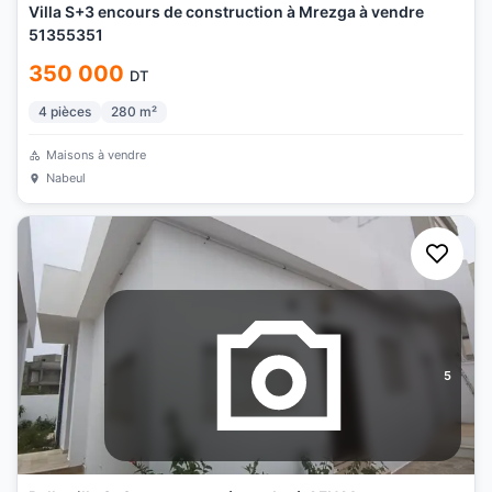
Villa S+3 encours de construction à Mrezga à vendre
51355351
350 000
DT
4
pièces
280
m²
Maisons à vendre
Nabeul
5