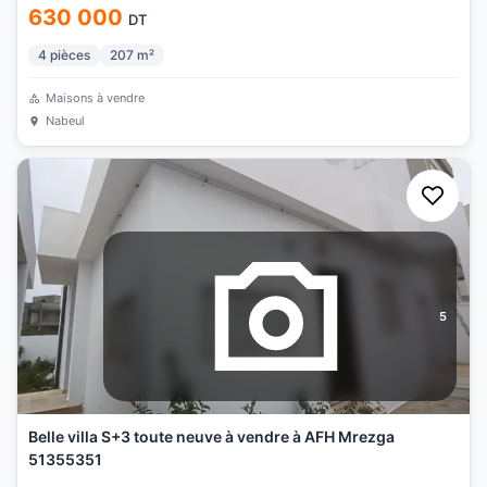
630 000
DT
4
pièces
207
m²
Maisons à vendre
Nabeul
5
Belle villa S+3 toute neuve à vendre à AFH Mrezga
51355351