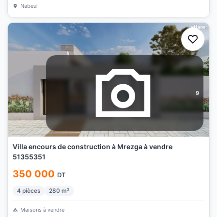
Nabeul
9
Villa encours de construction à Mrezga à vendre
51355351
350 000
DT
4
pièces
280
m²
Maisons à vendre