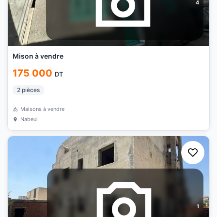
4
Mison à vendre
175 000
DT
2
pièces
Maisons à vendre
Nabeul
1