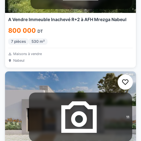
A Vendre Immeuble Inachevé R+2 à AFH Mrezga Nabeul
800 000
DT
7
pièces
530
m²
Maisons à vendre
Nabeul
11