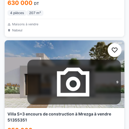
630 000
DT
4
pièces
207
m²
Maisons à vendre
Nabeul
9
Villa S+3 encours de construction à Mrezga à vendre
51355351