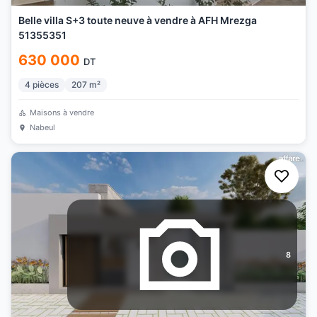
Belle villa S+3 toute neuve à vendre à AFH Mrezga
51355351
630 000
DT
4
pièces
207
m²
Maisons à vendre
Nabeul
8