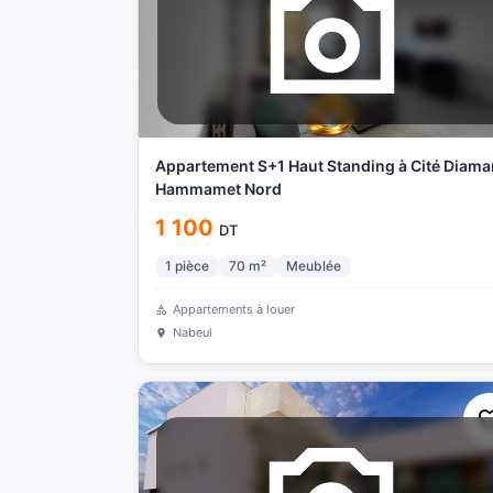
Appartement S+1 Haut Standing à Cité Diama
Hammamet Nord
1 100
DT
1
pièce
70
m²
Meublée
Appartements à louer
Nabeul