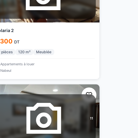
laria 2
 300
DT
2
pièces
120
m²
Meublée
Appartements à louer
Nabeul
11