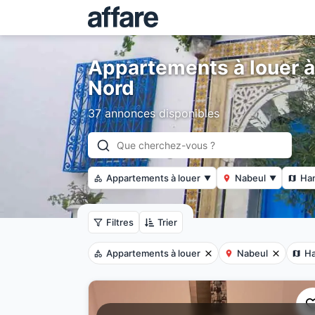
Appartements à louer
Nord
37 annonces disponibles
Appartements à louer
Nabeul
Ha
▼
▼
Filtres
Trier
Appartements à louer
Nabeul
H