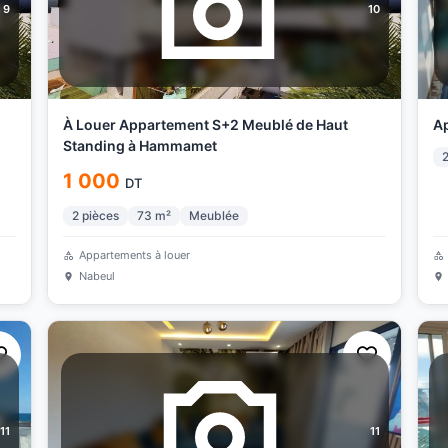
9
10
À Louer Appartement S+2 Meublé de Haut
A
Standing à Hammamet
1 000
DT
2
pièces
73
m²
Meublée
Appartements à louer
Nabeul
11
11