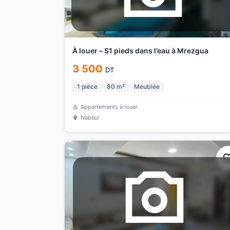
À louer – S1 pieds dans l’eau à Mrezgua
3 500
DT
1
pièce
80
m²
Meublée
Appartements à louer
Nabeul