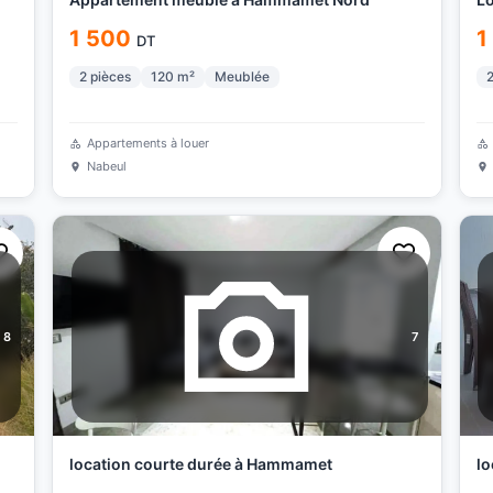
1 500
1
DT
2
pièces
120
m²
Meublée
Appartements à louer
Nabeul
8
7
location courte durée à Hammamet
lo