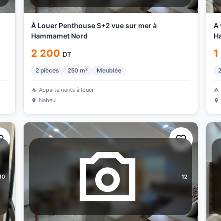
À Louer Penthouse S+2 vue sur mer à
A 
Hammamet Nord
H
2 200
1
DT
2
pièces
250
m²
Meublée
Appartements à louer
Nabeul
10
12