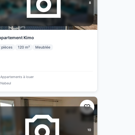
8
ppartement Kimo
2
pièces
120
m²
Meublée
Appartements à louer
Nabeul
10