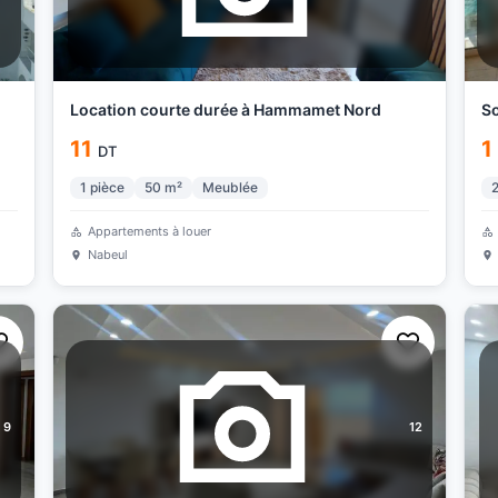
Location courte durée à Hammamet Nord
So
11
1
DT
1
pièce
50
m²
Meublée
Appartements à louer
Nabeul
9
12