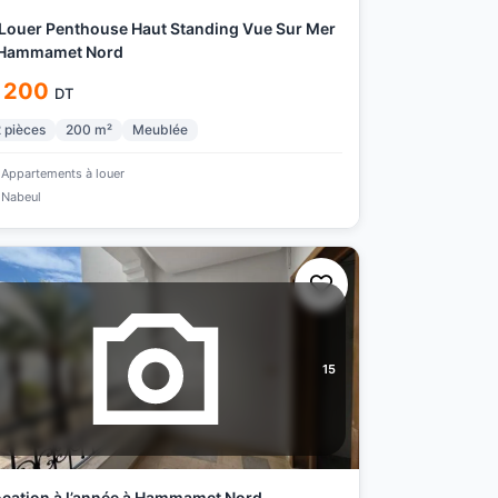
Louer Penthouse Haut Standing Vue Sur Mer
 Hammamet Nord
 200
DT
2
pièces
200
m²
Meublée
Appartements à louer
Nabeul
15
cation à l’année à Hammamet Nord