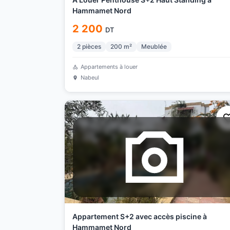
Hammamet Nord
2 200
DT
2
pièces
200
m²
Meublée
Appartements à louer
Nabeul
Appartement S+2 avec accès piscine à
Hammamet Nord