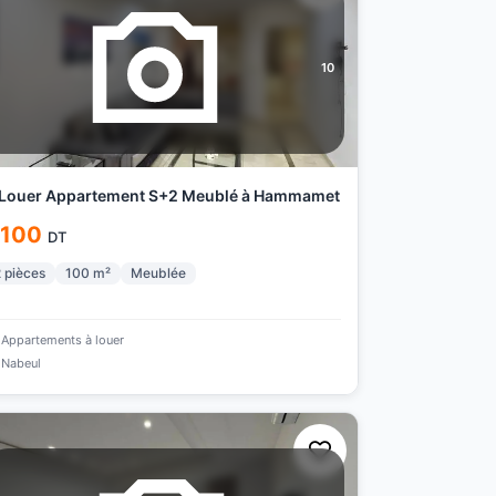
10
 Louer Appartement S+2 Meublé à Hammamet
 100
DT
2
pièces
100
m²
Meublée
Appartements à louer
Nabeul