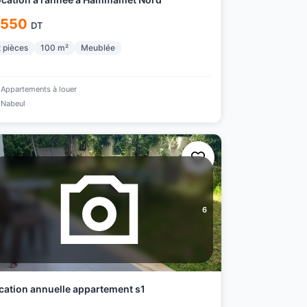
 550
DT
2
pièces
100
m²
Meublée
Appartements à louer
Nabeul
6
cation annuelle appartement s1