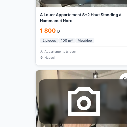
A Louer Appartement S+2 Haut Standing à
Hammamet Nord
1 800
DT
2
pièces
100
m²
Meublée
Appartements à louer
Nabeul