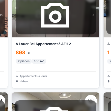
13
5
À Louer Bel Appartement à AFH 2
A
898
1
DT
2
pièces
100
m²
Appartements à louer
Nabeul