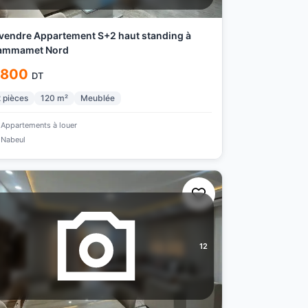
vendre Appartement S+2 haut standing à
ammamet Nord
 800
DT
2
pièces
120
m²
Meublée
Appartements à louer
Nabeul
12