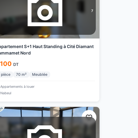
7
partement S+1 Haut Standing à Cité Diamant
ammamet Nord
 100
DT
pièce
70
m²
Meublée
Appartements à louer
Nabeul