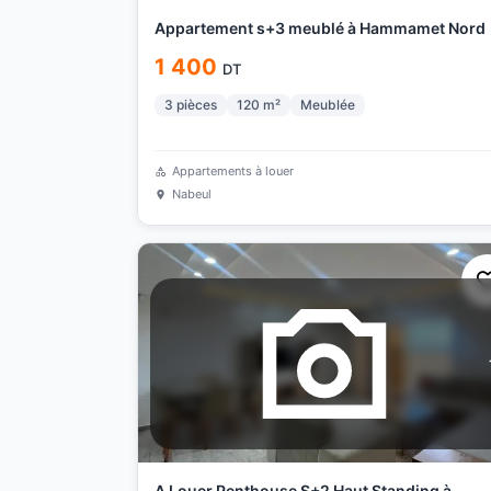
Appartement s+3 meublé à Hammamet Nord
1 400
DT
3
pièces
120
m²
Meublée
Appartements à louer
Nabeul
A Louer Penthouse S+2 Haut Standing à