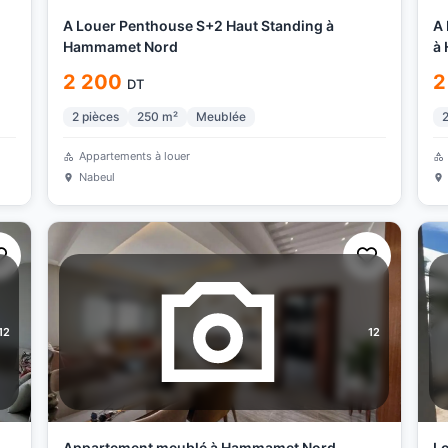
A Louer Penthouse S+2 Haut Standing à
A 
Hammamet Nord
à
2 200
2
DT
2
pièces
250
m²
Meublée
Appartements à louer
Nabeul
12
12
Appartement meublé à Hammamet Nord
Lo