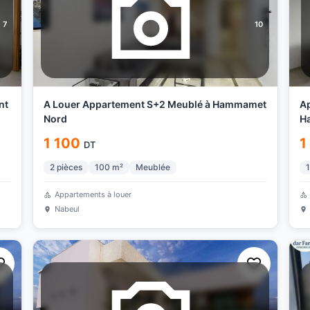
7
10
nt
A Louer Appartement S+2 Meublé à Hammamet
Ap
Nord
H
1 100
1
DT
2
pièces
100
m²
Meublée
1
Appartements à louer
Nabeul