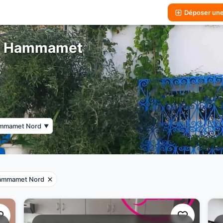
Déposer un
 à Hammamet
mmamet Nord
▼
ammamet Nord