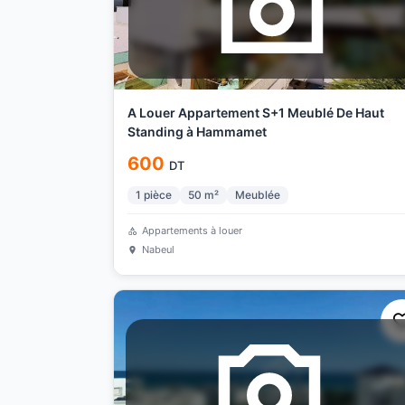
A Louer Appartement S+1 Meublé De Haut
Standing à Hammamet
600
DT
1
pièce
50
m²
Meublée
Appartements à louer
Nabeul