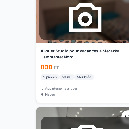
A louer Studio pour vacances à Merazka
Hammamet Nord
800
DT
2
pièces
50
m²
Meublée
Appartements à louer
Nabeul