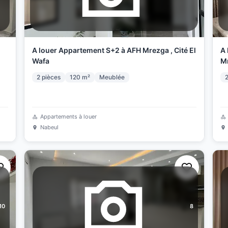
A louer Appartement S+2 à AFH Mrezga , Cité El
A 
Wafa
Mr
2
pièces
120
m²
Meublée
Appartements à louer
Nabeul
10
8