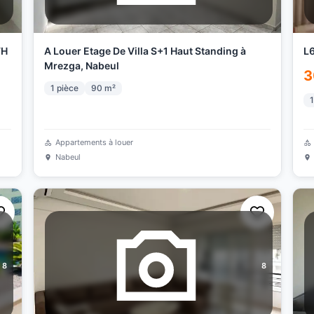
FH
A Louer Etage De Villa S+1 Haut Standing à
L6
Mrezga, Nabeul
3
1
pièce
90
m²
1
Appartements à louer
Nabeul
8
8