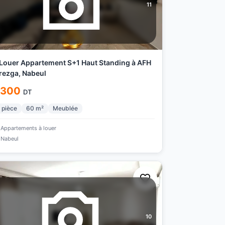
11
Louer Appartement S+1 Haut Standing à AFH
ezga, Nabeul
 300
DT
pièce
60
m²
Meublée
Appartements à louer
Nabeul
10