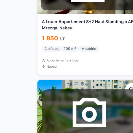
A Louer Appartement S+2 Haut Standing à A
Mrezga, Nabeul
1 850
DT
2
pièces
100
m²
Meublée
Appartements à louer
Nabeul