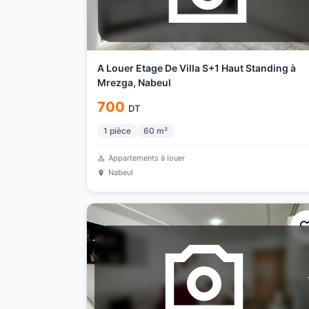
A Louer Etage De Villa S+1 Haut Standing à
Mrezga, Nabeul
700
DT
1
pièce
60
m²
Appartements à louer
Nabeul