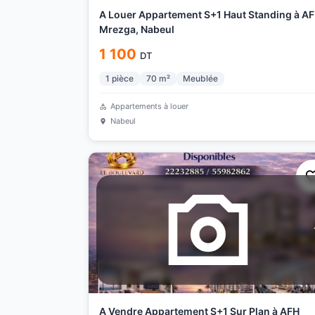
A Louer Appartement S+1 Haut Standing à A
Mrezga, Nabeul
1 100
DT
1
pièce
70
m²
Meublée
Appartements à louer
Nabeul
A Vendre Appartement S+1 Sur Plan à AFH