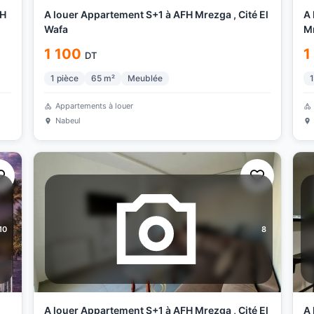
FH
A louer Appartement S+1 à AFH Mrezga , Cité El
A 
Wafa
Mr
1 100
1
DT
1
pièce
65
m²
Meublée
1
Appartements à louer
Nabeul
10
8
A louer Appartement S+1 à AFH Mrezga , Cité El
A 