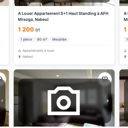
A Louer Appartement S+1 Haut Standing à AFH
A 
Mrezga, Nabeul
Mr
1 200
1
DT
1
pièce
60
m²
Meublée
1
Appartements à louer
Nabeul
7
9