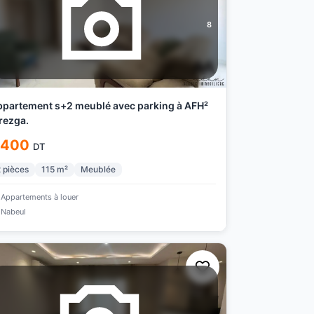
8
partement s+2 meublé avec parking à AFH²
rezga.
 400
DT
2
pièces
115
m²
Meublée
Appartements à louer
Nabeul