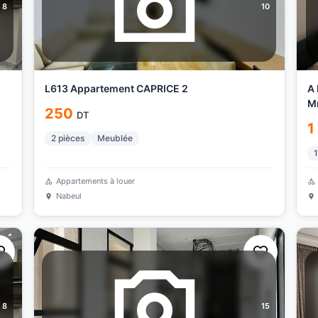
8
10
L613 Appartement CAPRICE 2
A 
Mr
250
DT
1
2
pièces
Meublée
1
Appartements à louer
Nabeul
8
15