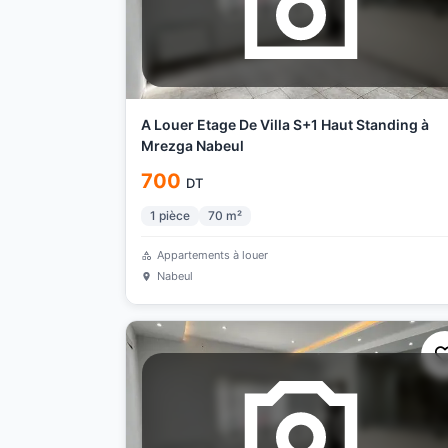
A Louer Etage De Villa S+1 Haut Standing à
Mrezga Nabeul
700
DT
1
pièce
70
m²
Appartements à louer
Nabeul