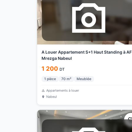
A Louer Appartement S+1 Haut Standing à A
Mrezga Nabeul
1 200
DT
1
pièce
70
m²
Meublée
Appartements à louer
Nabeul