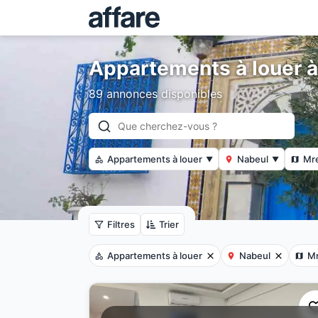
Appartements à louer 
89 annonces disponibles
Appartements à louer
Nabeul
Mr
▼
▼
Filtres
Trier
Appartements à louer
Nabeul
M