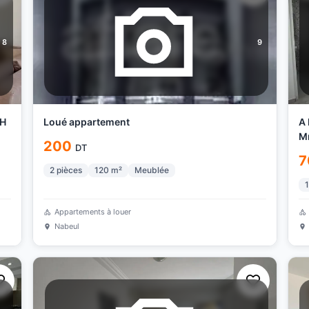
8
9
FH
Loué appartement
A 
M
200
DT
7
2
pièces
120
m²
Meublée
1
Appartements à louer
Nabeul