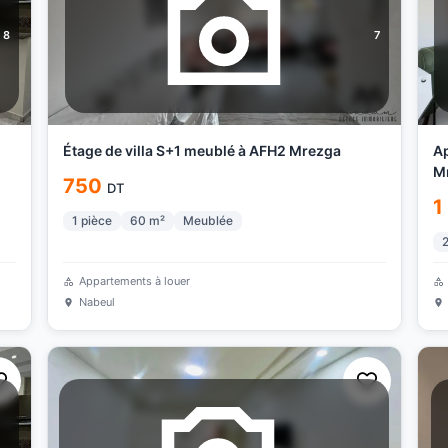
8
7
Étage de villa S+1 meublé à AFH2 Mrezga
Ap
M
750
DT
1
1
pièce
60
m²
Meublée
Appartements à louer
Nabeul