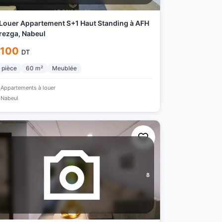
Louer Appartement S+1 Haut Standing à AFH
ezga, Nabeul
 100
DT
pièce
60
m²
Meublée
Appartements à louer
Nabeul
8