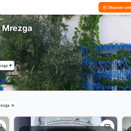
Déposer un
à Mrezga
ezga
▼
rezga