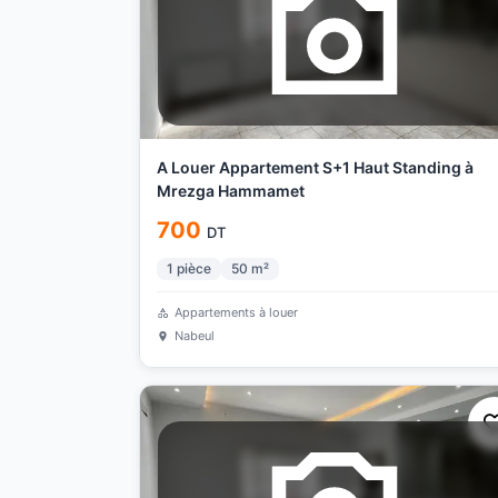
A Louer Appartement S+1 Haut Standing à
Mrezga Hammamet
700
DT
1
pièce
50
m²
Appartements à louer
Nabeul