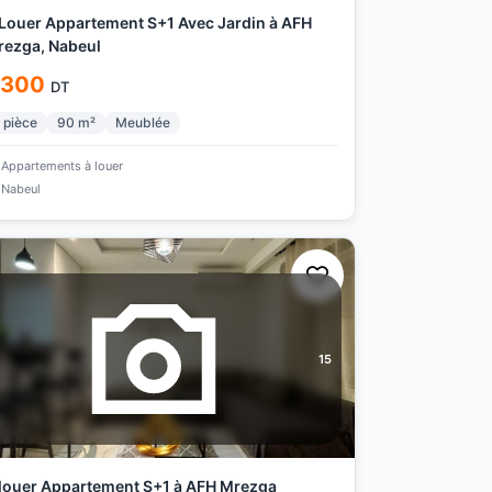
Louer Appartement S+1 Avec Jardin à AFH
ezga, Nabeul
 300
DT
pièce
90
m²
Meublée
Appartements à louer
Nabeul
15
louer Appartement S+1 à AFH Mrezga