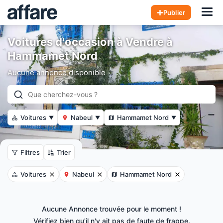
Hom
Publier
Voitures d'occasion à Vendre à
Hammamet Nord
Aucune annonce disponible
Voitures
Nabeul
Hammamet Nord
▼
▼
▼
Filtres
Trier
Voitures
Nabeul
Hammamet Nord
Aucune Annonce trouvée pour le moment !
Vérifiez bien qu'il n'y ait pas de faute de frappe.