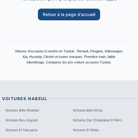
Retour à la page d'accueil
Voitures d'occasion à vendre en Tunisie : Renault, Peugeot, Volkswagen,
Kia, Hyundai, Citroën et toutes marques. Première main, faible
kilométrage. Comparez les prix voiture occasion Tunisie.
VOITURES
NABEUL
Voitures
Béni Khalled
Voitures
Béni Khiar
Voitures
Bou Argoub
Voitures
Dar Châabane El Fehri
Voitures
El Haouaria
Voitures
El Mida