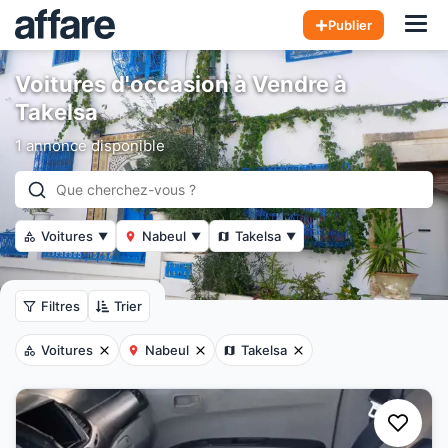
Hom
Publier
Voitures d'occasion à Vendre à
Takelsa
1 annonce disponible
Voitures
Nabeul
Takelsa
▼
▼
▼
Filtres
Trier
Voitures
Nabeul
Takelsa