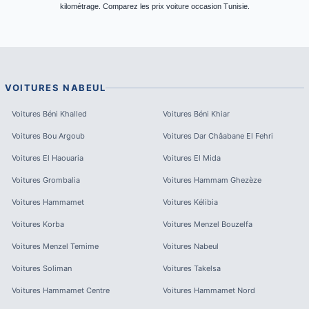
kilométrage. Comparez les prix voiture occasion Tunisie.
VOITURES
NABEUL
Voitures
Béni Khalled
Voitures
Béni Khiar
Voitures
Bou Argoub
Voitures
Dar Châabane El Fehri
Voitures
El Haouaria
Voitures
El Mida
Voitures
Grombalia
Voitures
Hammam Ghezèze
Voitures
Hammamet
Voitures
Kélibia
Voitures
Korba
Voitures
Menzel Bouzelfa
Voitures
Menzel Temime
Voitures
Nabeul
Voitures
Soliman
Voitures
Takelsa
Voitures
Hammamet Centre
Voitures
Hammamet Nord