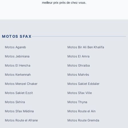
meilleur prix près de chez vous.
MOTOS
SFAX
Motos
Agareb
Motos
Bir Ali Ben Khalifa
Motos
Jebiniana
Motos
El Amra
Motos
El Hencha
Motos
Ghraiba
Motos
Kerkennah
Motos
Mahrès
Motos
Menzel Chaker
Motos
Sakiet Eddaïer
Motos
Sakiet Ezzit
Motos
Sfax Ville
Motos
Skhira
Motos
Thyna
Motos
Sfax Médina
Motos
Route el Ain
Motos
Route el Afrane
Motos
Route Gremda