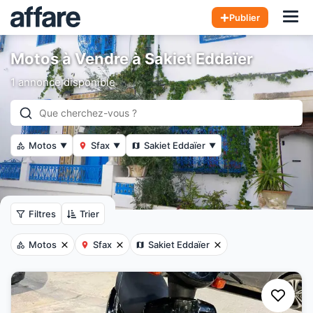
Hom
Publier
Motos à Vendre à Sakiet Eddaïer
1 annonce disponible
Motos
Sfax
Sakiet Eddaïer
▼
▼
▼
Filtres
Trier
Motos
Sfax
Sakiet Eddaïer