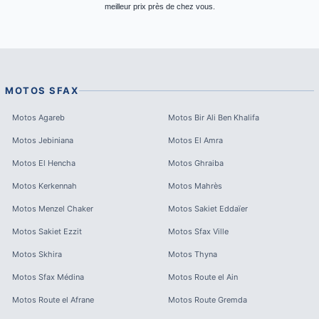
meilleur prix près de chez vous.
MOTOS
SFAX
Motos
Agareb
Motos
Bir Ali Ben Khalifa
Motos
Jebiniana
Motos
El Amra
Motos
El Hencha
Motos
Ghraiba
Motos
Kerkennah
Motos
Mahrès
Motos
Menzel Chaker
Motos
Sakiet Eddaïer
Motos
Sakiet Ezzit
Motos
Sfax Ville
Motos
Skhira
Motos
Thyna
Motos
Sfax Médina
Motos
Route el Ain
Motos
Route el Afrane
Motos
Route Gremda