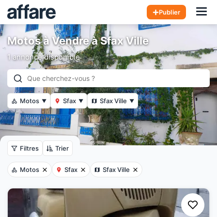
Hom
Publier
Motos à Vendre à Sfax Ville
1 annonce disponible
Motos
Sfax
Sfax Ville
▼
▼
▼
Filtres
Trier
Motos
Sfax
Sfax Ville