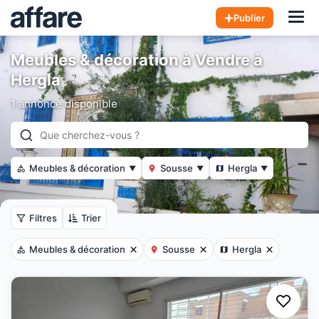
Hom
Publier
Meubles & décoration à Vendre à
Hergla
1 annonce disponible
Meubles & décoration
Sousse
Hergla
▼
▼
▼
Filtres
Trier
Meubles & décoration
Sousse
Hergla