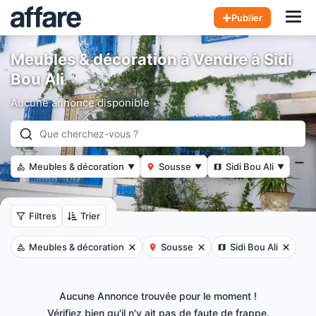
Hom
Publier
Meubles & décoration à Vendre à Sidi
Bou Ali
Aucune annonce disponible
Meubles & décoration
Sousse
Sidi Bou Ali
▼
▼
▼
Filtres
Trier
Meubles & décoration
Sousse
Sidi Bou Ali
Aucune Annonce trouvée pour le moment !
Vérifiez bien qu'il n'y ait pas de faute de frappe.