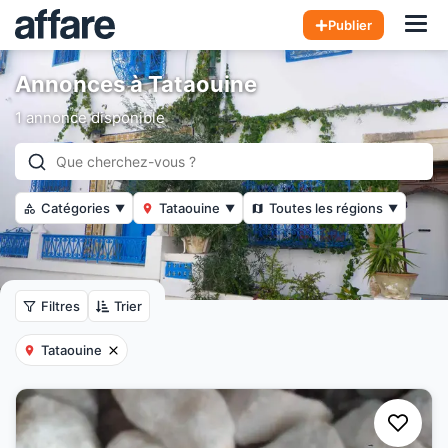
Hom
Publier
Annonces à Tataouine
1 annonce disponible
Catégories
Tataouine
Toutes les régions
▼
▼
▼
Filtres
Trier
Tataouine