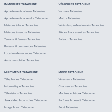
IMMOBILIER
TATAOUINE
VÉHICULES
TATAOUINE
Appartements à louer
Tataouine
Voitures
Tataouine
Appartements à vendre
Tataouine
Motos
Tataouine
Maisons à louer
Tataouine
Véhicules professionnels
Tataouine
Maisons à vendre
Tataouine
Pièces & accessoires
Tataouine
Terrains & fermes
Tataouine
Bateaux
Tataouine
Bureaux & commerces
Tataouine
Location de vacances
Tataouine
Autre immobilier
Tataouine
MULTIMÉDIA
TATAOUINE
MODE
TATAOUINE
Téléphones
Tataouine
Vêtements
Tataouine
Informatique
Tataouine
Chaussures
Tataouine
Télévisions
Tataouine
Montres et bijoux
Tataouine
Jeux vidéo & consoles
Tataouine
Parfums & beauté
Tataouine
Image & son
Tataouine
Bébé
Tataouine