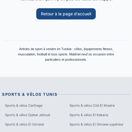
Retour à la page d'accueil
Articles de sport à vendre en Tunisie : vélos, équipements fitness,
musculation, football et tous sports. Matériel neuf ou occasion entre
particuliers et professionnels.
SPORTS & VÉLOS
TUNIS
Sports & vélos
Carthage
Sports & vélos
Cité El Khadra
Sports & vélos
Djebel Jelloud
Sports & vélos
El Kabaria
Sports & vélos
El Omrane
Sports & vélos
El Omrane supérieur