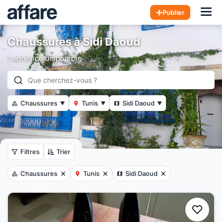
Hom
Publier
Chaussures à Sidi Daoud
1 annonce disponible
Chaussures
Tunis
Sidi Daoud
▼
▼
▼
Filtres
Trier
Chaussures
Tunis
Sidi Daoud