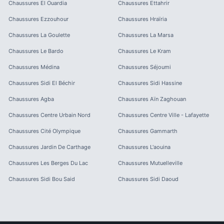
Chaussures
El Ouardia
Chaussures
Ettahrir
Chaussures
Ezzouhour
Chaussures
Hraïria
Chaussures
La Goulette
Chaussures
La Marsa
Chaussures
Le Bardo
Chaussures
Le Kram
Chaussures
Médina
Chaussures
Séjoumi
Chaussures
Sidi El Béchir
Chaussures
Sidi Hassine
Chaussures
Agba
Chaussures
Aïn Zaghouan
Chaussures
Centre Urbain Nord
Chaussures
Centre Ville - Lafayette
Chaussures
Cité Olympique
Chaussures
Gammarth
Chaussures
Jardin De Carthage
Chaussures
L'aouina
Chaussures
Les Berges Du Lac
Chaussures
Mutuelleville
Chaussures
Sidi Bou Said
Chaussures
Sidi Daoud