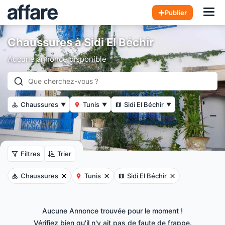
Hom
Publier
Chaussures à Sidi El Béchir
Aucune annonce disponible
Chaussures
Tunis
Sidi El Béchir
▼
▼
▼
Filtres
Trier
Chaussures
Tunis
Sidi El Béchir
Aucune Annonce trouvée pour le moment !
Vérifiez bien qu'il n'y ait pas de faute de frappe.