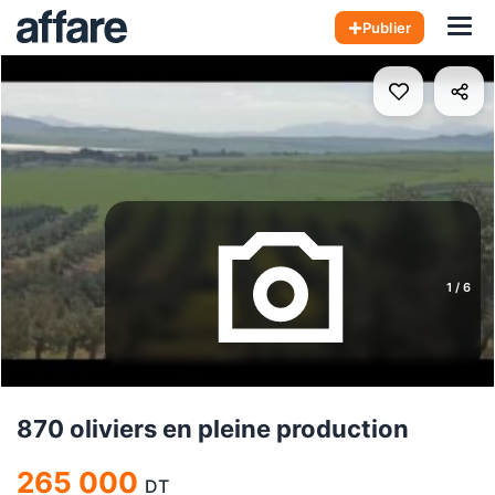
Hom
Publier
1
/
6
870 oliviers en pleine production
265 000
DT