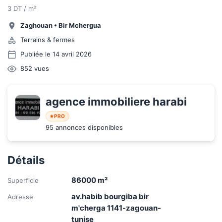
3 DT / m²
Zaghouan
•
Bir Mchergua
Terrains & fermes
Publiée le 14 avril 2026
852
vues
agence immobiliere harabi
PRO
95 annonces disponibles
Détails
86000
m²
Superficie
av.habib bourgiba bir
Adresse
m'cherga 1141-zagouan-
tunise