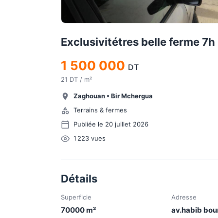
Exclusivitétres belle ferme 7h
1 500 000
DT
21 DT / m²
Zaghouan
•
Bir Mchergua
Terrains & fermes
Publiée le 20 juillet 2026
1 223
vues
Détails
Superficie
Adresse
70000
m²
av.habib bou