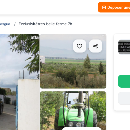
Déposer un
Exclusivitétres belle ferme 7h
hergua