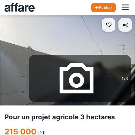
Hom
Publier
1
/
6
Pour un projet agricole 3 hectares
215 000
DT