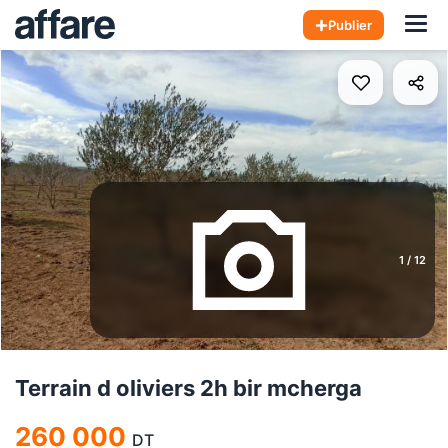
Hom
Publier
1
/
12
Terrain d oliviers 2h bir mcherga
260 000
DT