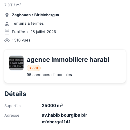
7 DT / m²
Zaghouan
•
Bir Mchergua
Terrains & fermes
Publiée le 16 juillet 2026
1 510
vues
agence immobiliere harabi
PRO
95 annonces disponibles
Détails
25000
m²
Superficie
av.habib bourgiba bir
Adresse
m'cherga1141