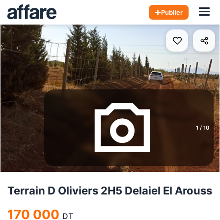
Hom
Publier
1
/
10
Terrain D Oliviers 2H5 Delaiel El Arouss
170 000
DT