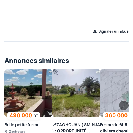
Signaler un abus
Annonces similaires
›
490 000
360 000
DT
D
Belle petite ferme
📍ZAGHOUAN ( SMINJA
Ferme de 6h5 1 
) : OPPORTUNITÉ
oliviers chemlal
Zaghouan