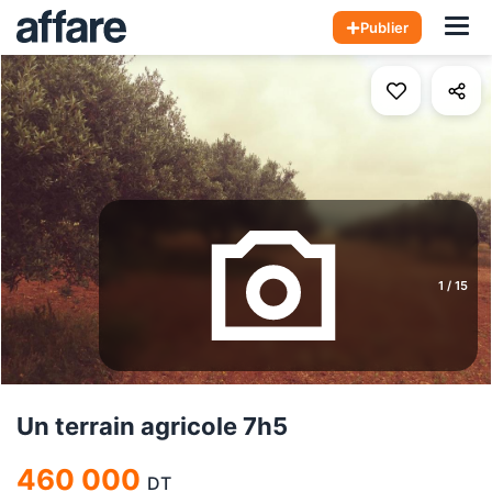
Hom
Publier
1
/
15
Un terrain agricole 7h5
460 000
DT