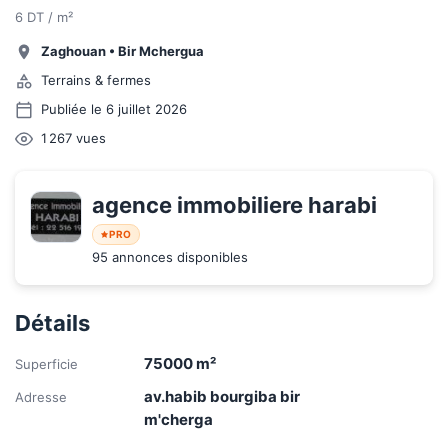
6 DT / m²
Zaghouan
•
Bir Mchergua
Terrains & fermes
Publiée le 6 juillet 2026
1 267
vues
agence immobiliere harabi
PRO
95 annonces disponibles
Détails
75000
m²
Superficie
av.habib bourgiba bir
Adresse
m'cherga