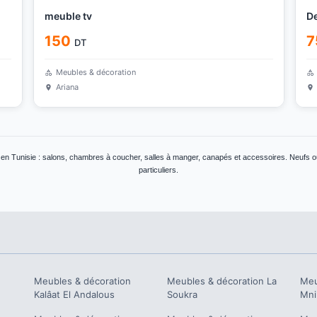
meuble tv
De
150
7
DT
Meubles & décoration
Ariana
en Tunisie : salons, chambres à coucher, salles à manger, canapés et accessoires. Neufs ou
particuliers.
Meubles & décoration
Meubles & décoration
La
Meu
Kalâat El Andalous
Soukra
Mni