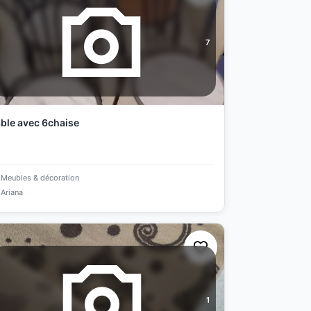
7
ble avec 6chaise
Meubles & décoration
Ariana
1