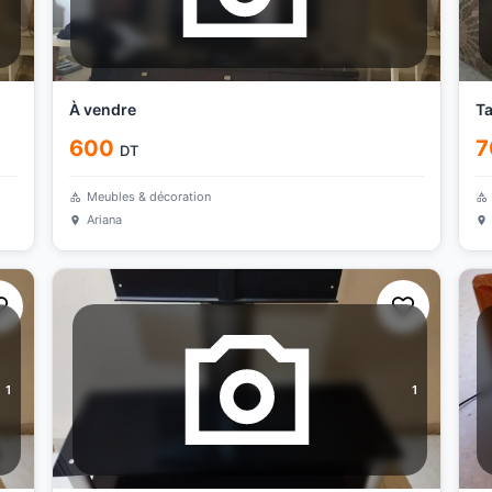
À vendre
Ta
600
7
DT
Meubles & décoration
Ariana
1
1