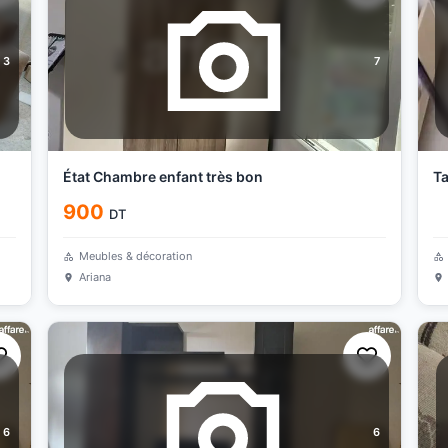
3
7
État Chambre enfant très bon
Ta
900
DT
Meubles & décoration
Ariana
6
6