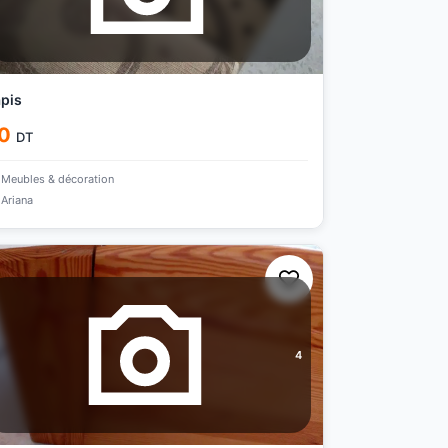
pis
0
DT
Meubles & décoration
Ariana
4