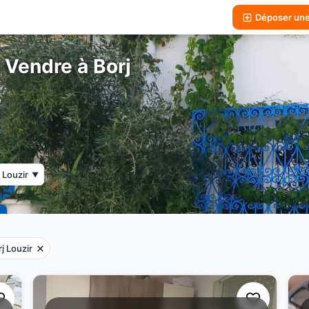
Déposer un
 Vendre à Borj
 Louzir
▼
j Louzir