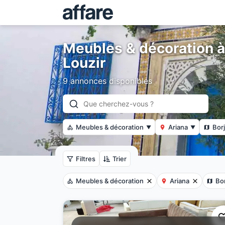
Meubles & décoration à
Louzir
9 annonces disponibles
Meubles & décoration
Ariana
Borj
▼
▼
Filtres
Trier
Meubles & décoration
Ariana
Bor