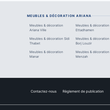
MEUBLES & DÉCORATION
ARIANA
Meubles & décoration
Meubles & décoration
Ariana Ville
Ettadhamen
Meubles & décoration
Sidi
Meubles & décoration
Thabet
Borj Louzir
Meubles & décoration
Meubles & décoration
Manar
Menzah
Contactez-nous
Règlement de publication