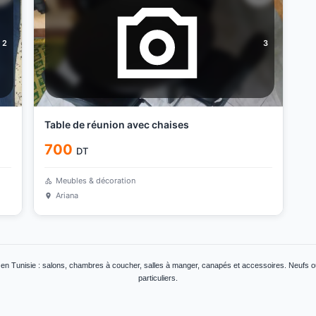
2
3
Table de réunion avec chaises
700
DT
Meubles & décoration
Ariana
en Tunisie : salons, chambres à coucher, salles à manger, canapés et accessoires. Neufs ou
particuliers.