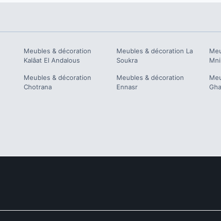
Meubles & décoration
Meubles & décoration
La
Meu
Kalâat El Andalous
Soukra
Mni
Meubles & décoration
Meubles & décoration
Meu
Chotrana
Ennasr
Gha