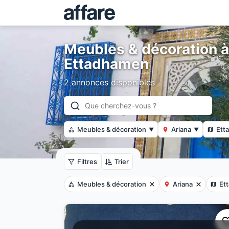
Meubles & décoration à
Ettadhamen
2 annonces disponibles
Meubles & décoration
Ariana
Ett
▼
▼
Filtres
Trier
Meubles & décoration
Ariana
Et