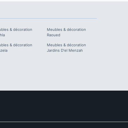
bles & décoration
Meubles & décoration
hla
Raoued
bles & décoration
Meubles & décoration
zela
Jardins D'el Menzah