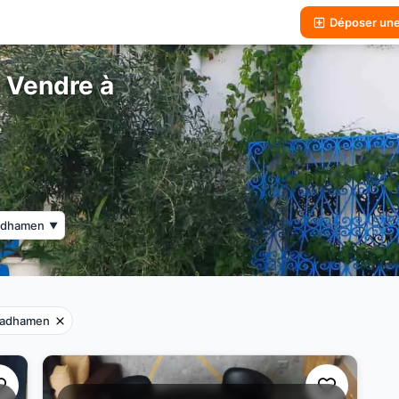
Déposer un
 Vendre à
adhamen
▼
tadhamen