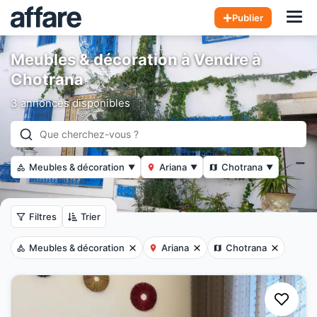
Hom
Publier
Meubles & décoration à Vendre à
Chotrana
3 annonces disponibles
Meubles & décoration
Ariana
Chotrana
▼
▼
▼
Filtres
Trier
Meubles & décoration
Ariana
Chotrana