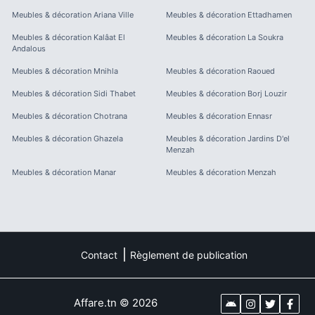
Meubles & décoration
Ariana Ville
Meubles & décoration
Ettadhamen
Meubles & décoration
Kalâat El
Meubles & décoration
La Soukra
Andalous
Meubles & décoration
Mnihla
Meubles & décoration
Raoued
Meubles & décoration
Sidi Thabet
Meubles & décoration
Borj Louzir
Meubles & décoration
Chotrana
Meubles & décoration
Ennasr
Meubles & décoration
Ghazela
Meubles & décoration
Jardins D'el
Menzah
Meubles & décoration
Manar
Meubles & décoration
Menzah
Contact
Règlement de publication
Affare.tn
©
2026