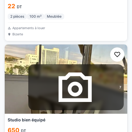
22
DT
2
pièces
100
m²
Meublée
Appartements à louer
Bizerte
7
Studio bien équipé
650
DT