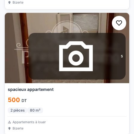
Bizerte
5
spacieux appartement
500
DT
2
pièces
80
m²
Appartements à louer
Bizerte