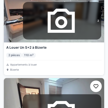
2
A Louer Un S+2 à Bizerte
2
pièces
110
m²
Appartements à louer
Bizerte