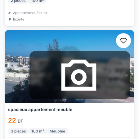
2
pièces
100
m²
Appartements à louer
Bizerte
8
spacieux appartement meublé
22
DT
3
pièces
100
m²
Meublée