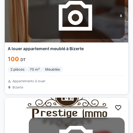
8
A louer appartement meublé à Bizerte
100
DT
2
pièces
70
m²
Meublée
Appartements à louer
Bizerte