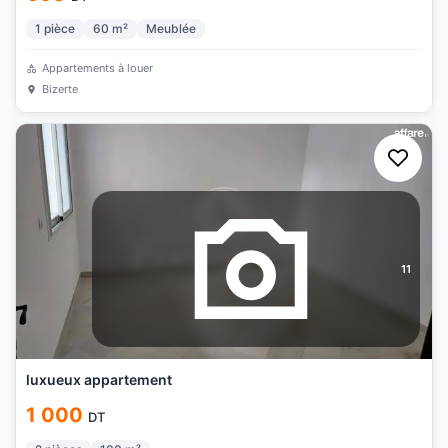
1
pièce
60
m²
Meublée
Appartements à louer
Bizerte
11
luxueux appartement
1 000
DT