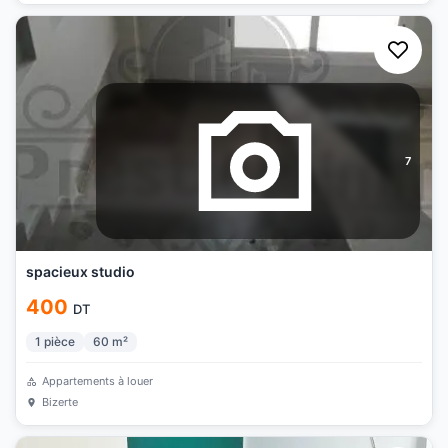
7
spacieux studio
400
DT
1
pièce
60
m²
Appartements à louer
Bizerte