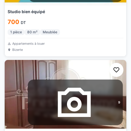
Studio bien équipé
700
DT
1
pièce
80
m²
Meublée
Appartements à louer
Bizerte
9