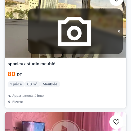
6
spacieux studio meublé
80
DT
1
pièce
60
m²
Meublée
Appartements à louer
Bizerte