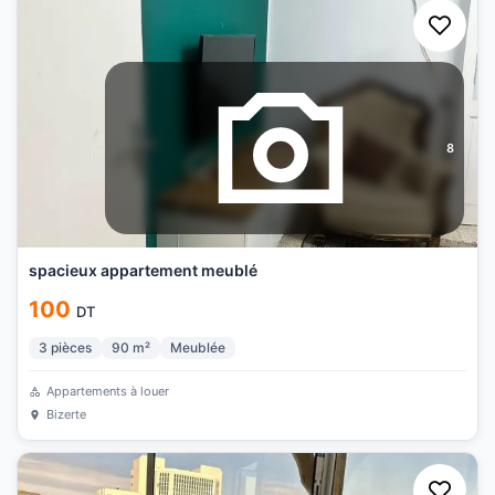
8
spacieux appartement meublé
100
DT
3
pièces
90
m²
Meublée
Appartements à louer
Bizerte