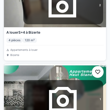
2
A louerS+4 à Bizerte
4
pièces
120
m²
Appartements à louer
Bizerte
1