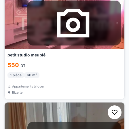
5
petit studio meublé
550
DT
1
pièce
60
m²
Appartements à louer
Bizerte