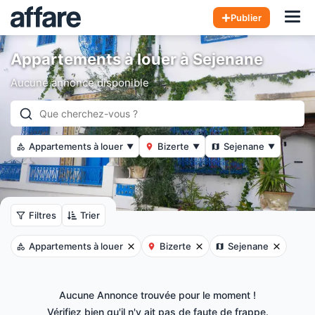
Hom
Publier
Appartements à louer à Sejenane
Aucune annonce disponible
Appartements à louer
Bizerte
Sejenane
▼
▼
▼
Filtres
Trier
Appartements à louer
Bizerte
Sejenane
Aucune Annonce trouvée pour le moment !
Vérifiez bien qu'il n'y ait pas de faute de frappe.