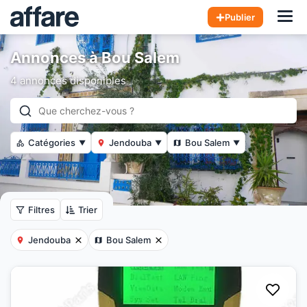
Hom
Publier
Annonces à Bou Salem
4 annonces disponibles
Catégories
Jendouba
Bou Salem
▼
▼
▼
Filtres
Trier
Jendouba
Bou Salem