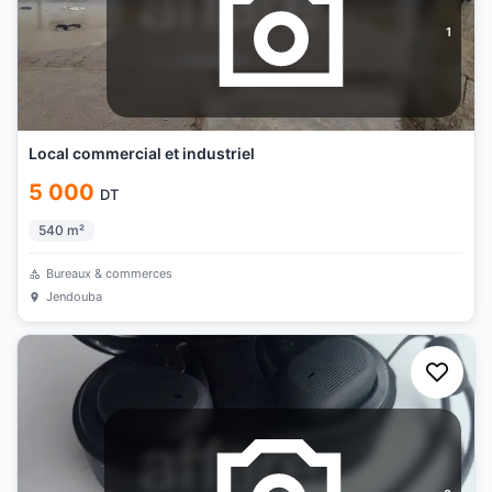
1
Local commercial et industriel
5 000
DT
540
m²
Bureaux & commerces
Jendouba