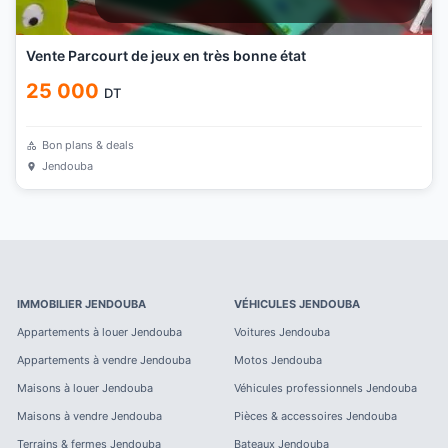
Vente Parcourt de jeux en très bonne état
25 000
DT
Bon plans & deals
Jendouba
IMMOBILIER
JENDOUBA
VÉHICULES
JENDOUBA
Appartements à louer
Jendouba
Voitures
Jendouba
Appartements à vendre
Jendouba
Motos
Jendouba
Maisons à louer
Jendouba
Véhicules professionnels
Jendouba
Maisons à vendre
Jendouba
Pièces & accessoires
Jendouba
Terrains & fermes
Jendouba
Bateaux
Jendouba