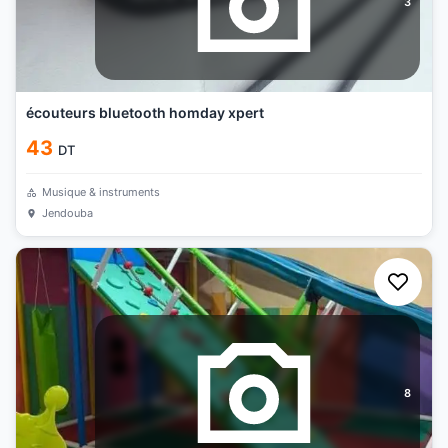
3
écouteurs bluetooth homday xpert
43
DT
Musique & instruments
Jendouba
8