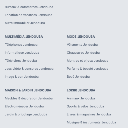
Bureaux & commerces
Jendouba
Location de vacances
Jendouba
Autre immobilier
Jendouba
MULTIMÉDIA
JENDOUBA
MODE
JENDOUBA
Téléphones
Jendouba
Vêtements
Jendouba
Informatique
Jendouba
Chaussures
Jendouba
Télévisions
Jendouba
Montres et bijoux
Jendouba
Jeux vidéo & consoles
Jendouba
Parfums & beauté
Jendouba
Image & son
Jendouba
Bébé
Jendouba
MAISON & JARDIN
JENDOUBA
LOISIR
JENDOUBA
Meubles & décoration
Jendouba
Animaux
Jendouba
Electroménager
Jendouba
Sports & vélos
Jendouba
Jardin & bricolage
Jendouba
Livres & magazines
Jendouba
Musique & instruments
Jendouba