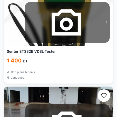
4
Senter ST332B VDSL Tester
1 400
DT
Bon plans & deals
Jendouba