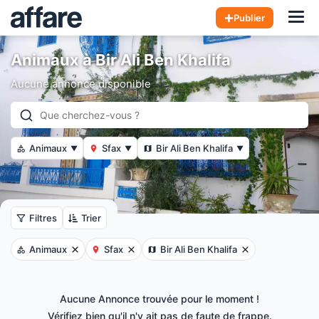
Hom
Publier
Animaux à Bir Ali Ben Khalifa
Aucune annonce disponible
Animaux
Sfax
Bir Ali Ben Khalifa
▼
▼
▼
Filtres
Trier
Animaux
Sfax
Bir Ali Ben Khalifa
Aucune Annonce trouvée pour le moment !
Vérifiez bien qu'il n'y ait pas de faute de frappe.