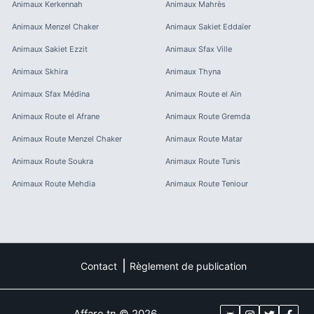
Animaux
Kerkennah
Animaux
Mahrès
Animaux
Menzel Chaker
Animaux
Sakiet Eddaïer
Animaux
Sakiet Ezzit
Animaux
Sfax Ville
Animaux
Skhira
Animaux
Thyna
Animaux
Sfax Médina
Animaux
Route el Ain
Animaux
Route el Afrane
Animaux
Route Gremda
Animaux
Route Menzel Chaker
Animaux
Route Matar
Animaux
Route Soukra
Animaux
Route Tunis
Animaux
Route Mehdia
Animaux
Route Teniour
Contact
Règlement de publication
Affare.tn
©
2026