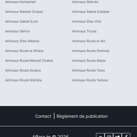
Animaux
Kerkennah
Animaux
Mahrès
Animaux
Menzel Chaker
Animaux
Sakiet Eddaïer
Animaux
Sakiet Ezzit
Animaux
Sfax Ville
Animaux
Skhira
Animaux
Thyna
Animaux
Sfax Médina
Animaux
Route el Ain
Animaux
Route el Afrane
Animaux
Route Gremda
Animaux
Route Menzel Chaker
Animaux
Route Matar
Animaux
Route Soukra
Animaux
Route Tunis
Animaux
Route Mehdia
Animaux
Route Teniour
Contact
Règlement de publication
Affare.tn
©
2026