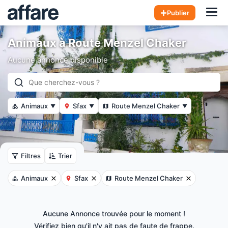
Hom
Publier
Animaux à Route Menzel Chaker
Aucune annonce disponible
Animaux
Sfax
Route Menzel Chaker
▼
▼
▼
Filtres
Trier
Animaux
Sfax
Route Menzel Chaker
Aucune Annonce trouvée pour le moment !
Vérifiez bien qu'il n'y ait pas de faute de frappe.