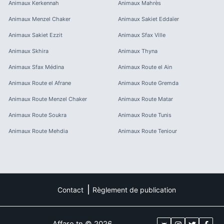
Animaux
Kerkennah
Animaux
Mahrès
Animaux
Menzel Chaker
Animaux
Sakiet Eddaïer
Animaux
Sakiet Ezzit
Animaux
Sfax Ville
Animaux
Skhira
Animaux
Thyna
Animaux
Sfax Médina
Animaux
Route el Ain
Animaux
Route el Afrane
Animaux
Route Gremda
Animaux
Route Menzel Chaker
Animaux
Route Matar
Animaux
Route Soukra
Animaux
Route Tunis
Animaux
Route Mehdia
Animaux
Route Teniour
Contact
Règlement de publication
Affare.tn
©
2026