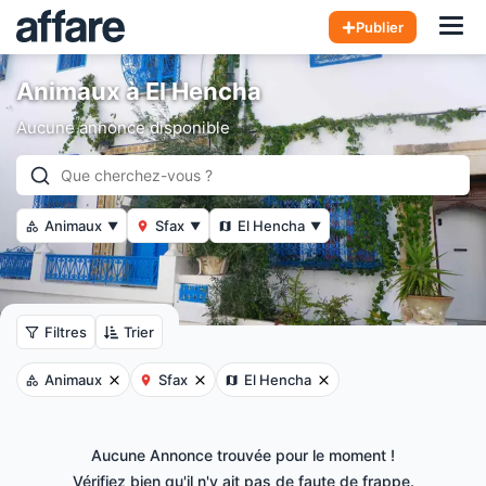
Hom
Publier
Animaux à El Hencha
Aucune annonce disponible
Animaux
Sfax
El Hencha
▼
▼
▼
Filtres
Trier
Animaux
Sfax
El Hencha
Aucune Annonce trouvée pour le moment !
Vérifiez bien qu'il n'y ait pas de faute de frappe.