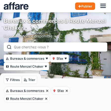
Hom
Publier
Bureaux & commerces à Route Menzel
Chaker
Aucune annonce disponible
Bureaux & commerces
Sfax
▼
▼
Route Menzel Chaker
▼
Filtres
Trier
Bureaux & commerces
Sfax
Route Menzel Chaker