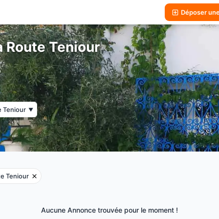
Déposer un
 Route Teniour
 Teniour
▼
e Teniour
Aucune Annonce trouvée pour le moment !