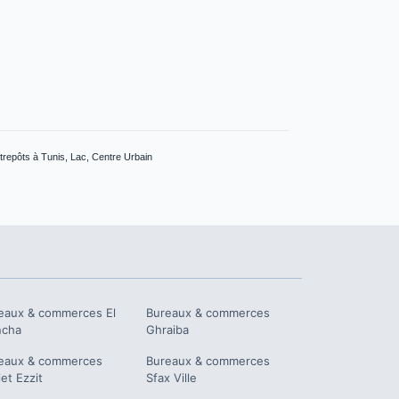
repôts à Tunis, Lac, Centre Urbain
eaux & commerces
El
Bureaux & commerces
ncha
Ghraiba
eaux & commerces
Bureaux & commerces
iet Ezzit
Sfax Ville