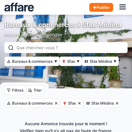
Hom
Publier
Bureaux & commerces à Sfax Médina
Aucune annonce disponible
Bureaux & commerces
Sfax
Sfax Médina
▼
▼
▼
Filtres
Trier
Bureaux & commerces
Sfax
Sfax Médina
Aucune Annonce trouvée pour le moment !
Vérifiez bien qu'il n'y ait pas de faute de frappe.