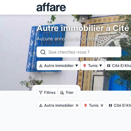
Autre immobilier à Cité
Aucune annonce disponible
Autre immobilier
Tunis
Cité El Kh
▼
▼
Filtres
Trier
Autre immobilier
Tunis
Cité El K