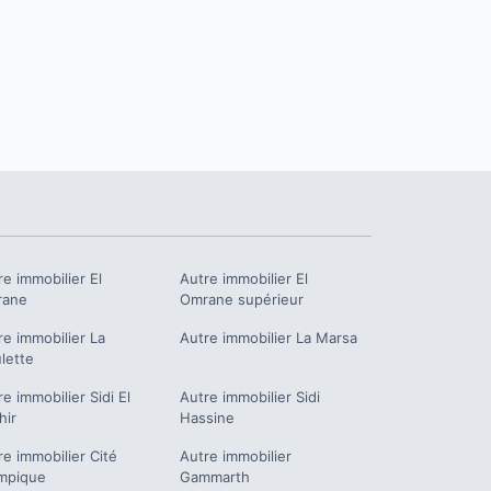
re immobilier
El
Autre immobilier
El
rane
Omrane supérieur
re immobilier
La
Autre immobilier
La Marsa
lette
re immobilier
Sidi El
Autre immobilier
Sidi
hir
Hassine
re immobilier
Cité
Autre immobilier
mpique
Gammarth