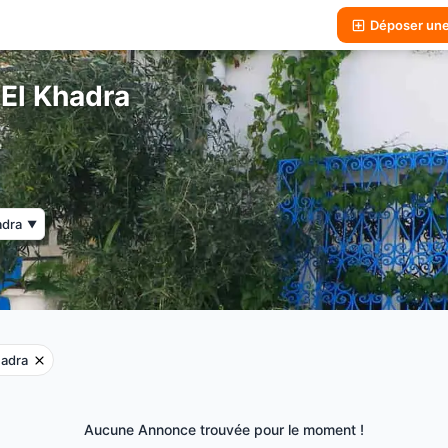
Déposer un
 El Khadra
adra
▼
hadra
Aucune Annonce trouvée pour le moment !