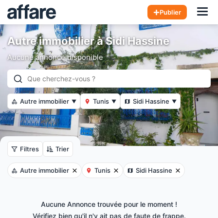
Hom
Publier
Autre immobilier à Sidi Hassine
Aucune annonce disponible
Autre immobilier
Tunis
Sidi Hassine
▼
▼
▼
Filtres
Trier
Autre immobilier
Tunis
Sidi Hassine
Aucune Annonce trouvée pour le moment !
Vérifiez bien qu'il n'y ait pas de faute de frappe.