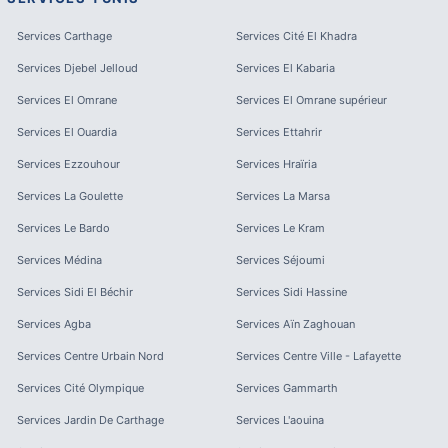
Services
Carthage
Services
Cité El Khadra
Services
Djebel Jelloud
Services
El Kabaria
Services
El Omrane
Services
El Omrane supérieur
Services
El Ouardia
Services
Ettahrir
Services
Ezzouhour
Services
Hraïria
Services
La Goulette
Services
La Marsa
Services
Le Bardo
Services
Le Kram
Services
Médina
Services
Séjoumi
Services
Sidi El Béchir
Services
Sidi Hassine
Services
Agba
Services
Aïn Zaghouan
Services
Centre Urbain Nord
Services
Centre Ville - Lafayette
Services
Cité Olympique
Services
Gammarth
Services
Jardin De Carthage
Services
L'aouina