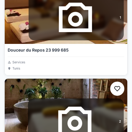
1
Douceur du Repos 23 999 685
Services
Tunis
2