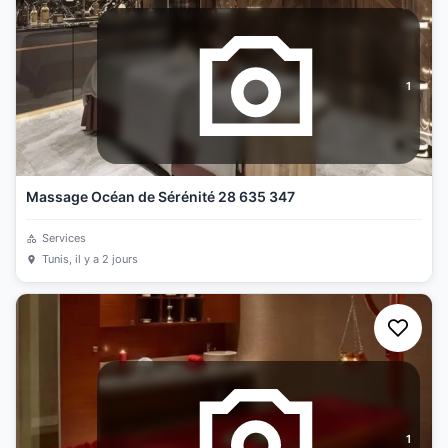
1
Massage Océan de Sérénité 28 635 347
Services
Tunis
, il y a 2 jours
1