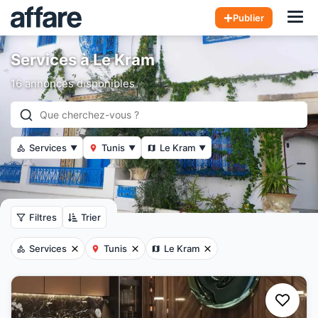
Hom
Publier
Services à Le Kram
16 annonces disponibles
Services
Tunis
Le Kram
▼
▼
▼
Filtres
Trier
Services
Tunis
Le Kram