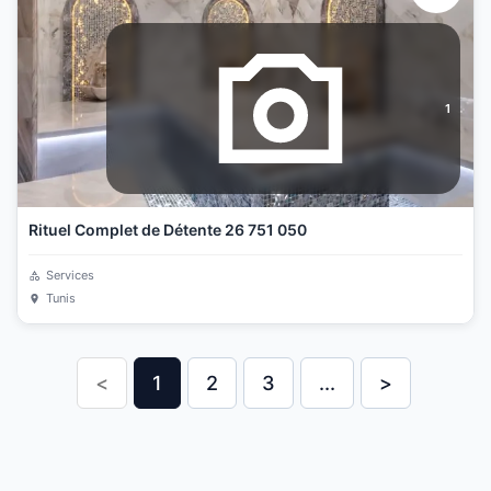
1
Rituel Complet de Détente 26 751 050
Services
Tunis
<
1
2
3
...
>