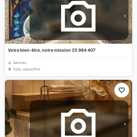
1
Votre bien-être, notre mission 25 984 407
Services
Tunis
, aujourd’hui
1