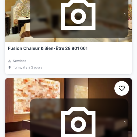
1
Fusion Chaleur & Bien-Être 28 801 661
Services
Tunis
, il y a 2 jours
1