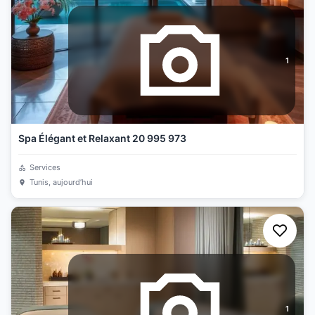
1
Spa Élégant et Relaxant 20 995 973
Services
Tunis
, aujourd’hui
1