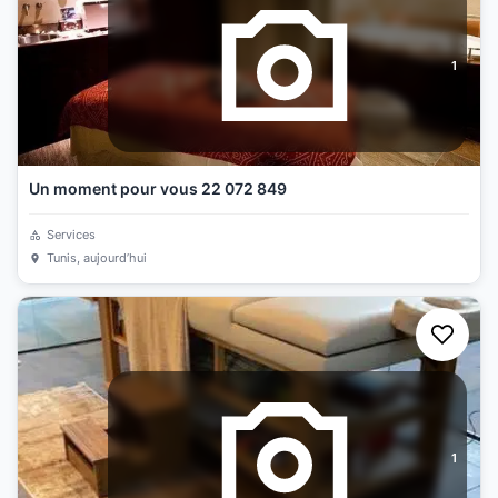
1
Un moment pour vous 22 072 849
Services
Tunis
, aujourd’hui
1