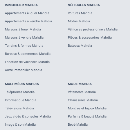
IMMOBILIER
MAHDIA
VÉHICULES
MAHDIA
Appartements à louer
Mahdia
Voitures
Mahdia
Appartements à vendre
Mahdia
Motos
Mahdia
Maisons à louer
Mahdia
Véhicules professionnels
Mahdia
Maisons à vendre
Mahdia
Pièces & accessoires
Mahdia
Terrains & fermes
Mahdia
Bateaux
Mahdia
Bureaux & commerces
Mahdia
Location de vacances
Mahdia
Autre immobilier
Mahdia
MULTIMÉDIA
MAHDIA
MODE
MAHDIA
Téléphones
Mahdia
Vêtements
Mahdia
Informatique
Mahdia
Chaussures
Mahdia
Télévisions
Mahdia
Montres et bijoux
Mahdia
Jeux vidéo & consoles
Mahdia
Parfums & beauté
Mahdia
Image & son
Mahdia
Bébé
Mahdia