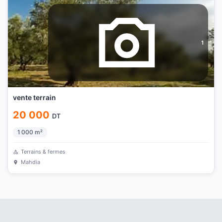
1
vente terrain
20 000
DT
1 000
m²
Terrains & fermes
Mahdia