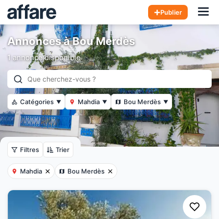
Hom
Publier
Annonces à Bou Merdès
1 annonce disponible
Catégories
Mahdia
Bou Merdès
▼
▼
▼
Filtres
Trier
Mahdia
Bou Merdès