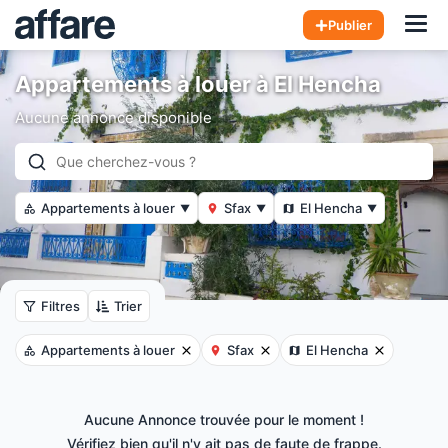
Hom
Publier
Appartements à louer à El Hencha
Aucune annonce disponible
Appartements à louer
Sfax
El Hencha
▼
▼
▼
Filtres
Trier
Appartements à louer
Sfax
El Hencha
Aucune Annonce trouvée pour le moment !
Vérifiez bien qu'il n'y ait pas de faute de frappe.