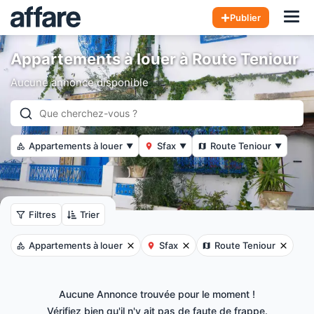
Hom
Publier
Appartements à louer à Route Teniour
Aucune annonce disponible
Appartements à louer
Sfax
Route Teniour
▼
▼
▼
Filtres
Trier
Appartements à louer
Sfax
Route Teniour
Aucune Annonce trouvée pour le moment !
Vérifiez bien qu'il n'y ait pas de faute de frappe.