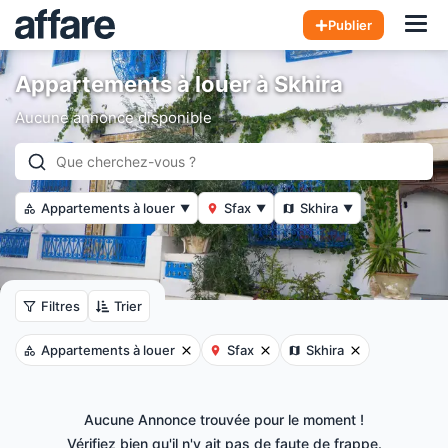
Hom
Publier
Appartements à louer à Skhira
Aucune annonce disponible
Appartements à louer
Sfax
Skhira
▼
▼
▼
Filtres
Trier
Appartements à louer
Sfax
Skhira
Aucune Annonce trouvée pour le moment !
Vérifiez bien qu'il n'y ait pas de faute de frappe.