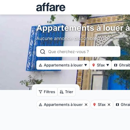
Appartements à louer à
Aucune annonce disponible
Appartements à louer
Sfax
Ghrai
▼
▼
Filtres
Trier
Appartements à louer
Sfax
Ghra