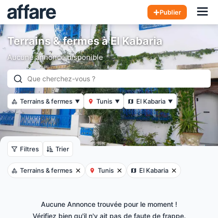
Hom
Publier
Terrains & fermes à El Kabaria
Aucune annonce disponible
Terrains & fermes
Tunis
El Kabaria
▼
▼
▼
Filtres
Trier
Terrains & fermes
Tunis
El Kabaria
Aucune Annonce trouvée pour le moment !
Vérifiez bien qu'il n'y ait pas de faute de frappe.