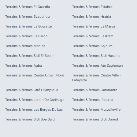
Terrains & fermes
El Ouardia
Terrains & fermes
Ettahrir
Terrains & fermes
Ezzouhour
Terrains & fermes
Hraïria
Terrains & fermes
La Goulette
Terrains & fermes
La Marsa
Terrains & fermes
Le Bardo
Terrains & fermes
Le Kram
Terrains & fermes
Médina
Terrains & fermes
Séjoumi
Terrains & fermes
Sidi El Béchir
Terrains & fermes
Sidi Hassine
Terrains & fermes
Agba
Terrains & fermes
Aïn Zaghouan
Terrains & fermes
Centre Urbain Nord
Terrains & fermes
Centre Ville -
Lafayette
Terrains & fermes
Cité Olympique
Terrains & fermes
Gammarth
Terrains & fermes
Jardin De Carthage
Terrains & fermes
L'aouina
Terrains & fermes
Les Berges Du Lac
Terrains & fermes
Mutuelleville
Terrains & fermes
Sidi Bou Said
Terrains & fermes
Sidi Daoud