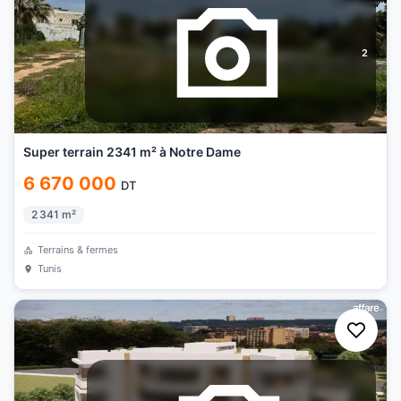
2
Super terrain 2341 m² à Notre Dame
6 670 000
DT
2 341
m²
Terrains & fermes
Tunis