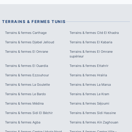
TERRAINS & FERMES
TUNIS
Terrains & fermes
Carthage
Terrains & fermes
Cité El Khadra
Terrains & fermes
Djebel Jelloud
Terrains & fermes
El Kabaria
Terrains & fermes
El Omrane
Terrains & fermes
El Omrane
supérieur
Terrains & fermes
El Ouardia
Terrains & fermes
Ettahrir
Terrains & fermes
Ezzouhour
Terrains & fermes
Hraïria
Terrains & fermes
La Goulette
Terrains & fermes
La Marsa
Terrains & fermes
Le Bardo
Terrains & fermes
Le Kram
Terrains & fermes
Médina
Terrains & fermes
Séjoumi
Terrains & fermes
Sidi El Béchir
Terrains & fermes
Sidi Hassine
Terrains & fermes
Agba
Terrains & fermes
Aïn Zaghouan
Terrains & fermes
Centre Urbain Nord
Terrains & fermes
Centre Ville -