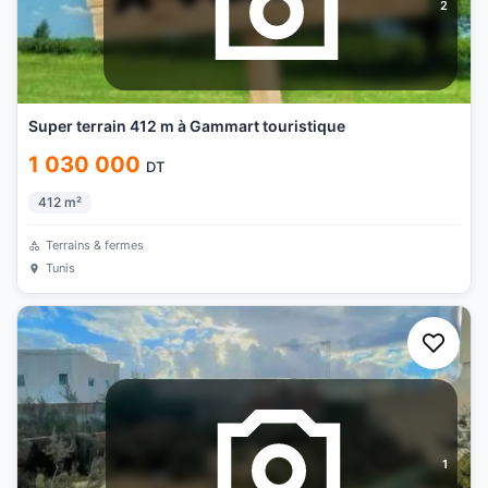
2
Super terrain 412 m à Gammart touristique
1 030 000
DT
412
m²
Terrains & fermes
Tunis
1