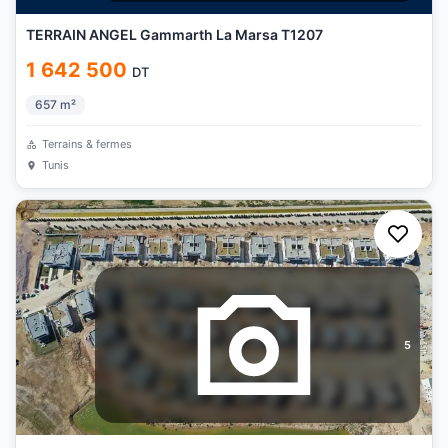
TERRAIN ANGEL Gammarth La Marsa T1207
1 642 500
DT
657
m²
Terrains & fermes
Tunis
5