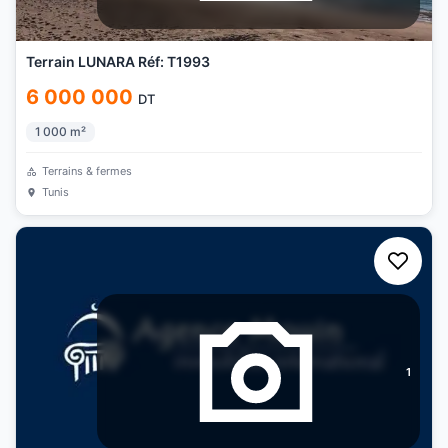
Terrain LUNARA Réf: T1993
6 000 000
DT
1 000
m²
Terrains & fermes
Tunis
1