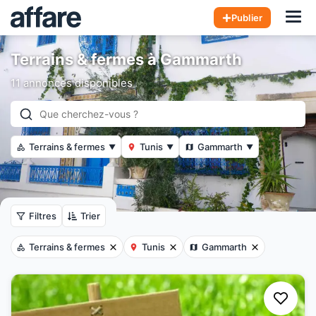
Hom
Publier
Terrains & fermes à Gammarth
11 annonces disponibles
Terrains & fermes
Tunis
Gammarth
▼
▼
▼
Filtres
Trier
Terrains & fermes
Tunis
Gammarth