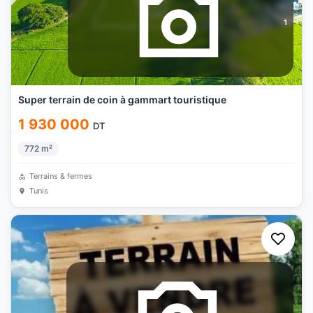
1
Super terrain de coin à gammart touristique
1 930 000
DT
772
m²
Terrains & fermes
Tunis