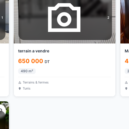
1
2
terrain a vendre
M
650 000
4
DT
490
m²
Terrains & fermes
Tunis