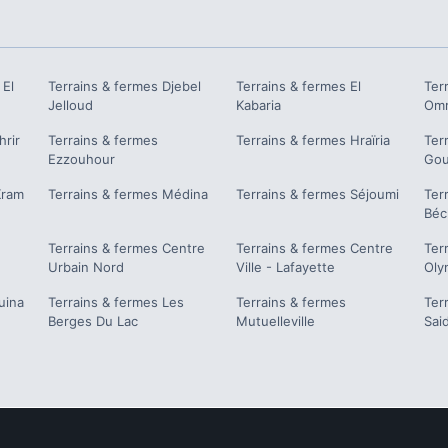
 El
Terrains & fermes
Djebel
Terrains & fermes
El
Ter
Jelloud
Kabaria
Om
hrir
Terrains & fermes
Terrains & fermes
Hraïria
Ter
Ezzouhour
Gou
Kram
Terrains & fermes
Médina
Terrains & fermes
Séjoumi
Ter
Béc
Terrains & fermes
Centre
Terrains & fermes
Centre
Ter
Urbain Nord
Ville - Lafayette
Oly
uina
Terrains & fermes
Les
Terrains & fermes
Ter
Berges Du Lac
Mutuelleville
Sai