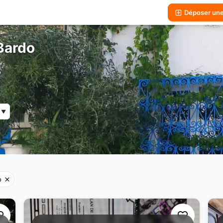
Déposer un
Bardo
▼
o