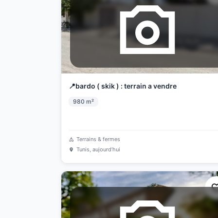
📍bardo ( skik ) : terrain a vendre
980
m²
Terrains & fermes
Tunis
, aujourd’hui