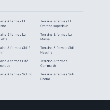
rains & fermes
El
Terrains & fermes
El
rane
Omrane supérieur
rains & fermes
La
Terrains & fermes
La
lette
Marsa
rains & fermes
Sidi El
Terrains & fermes
Sidi
hir
Hassine
rains & fermes
Cité
Terrains & fermes
mpique
Gammarth
rains & fermes
Sidi Bou
Terrains & fermes
Sidi
d
Daoud