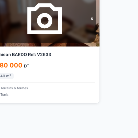
5
aison BARDO Réf: V2633
80 000
DT
240
m²
Terrains & fermes
Tunis