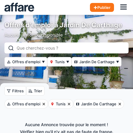
Hom
Publier
Offres d'emploi à Jardin De Carthage
Aucune annonce disponible
Offres d'emploi
Tunis
Jardin De Carthage
▼
▼
▼
Filtres
Trier
Offres d'emploi
Tunis
Jardin De Carthage
Aucune Annonce trouvée pour le moment !
Vérifiez bien qu'il n'y ait pas de faute de frappe.